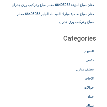
دهان صباغ النزهة 66405052 معلم صباغ و تركيب ورق جدران
دهان صباغ ضاحية مبارك العبدالله الجابر 66405052 معلم
صباغ و تركيب ورق جدران
Categories
المنيوم
تكييف
تنظيف منازل
ثلاجات
جوالات
حداد
سباك