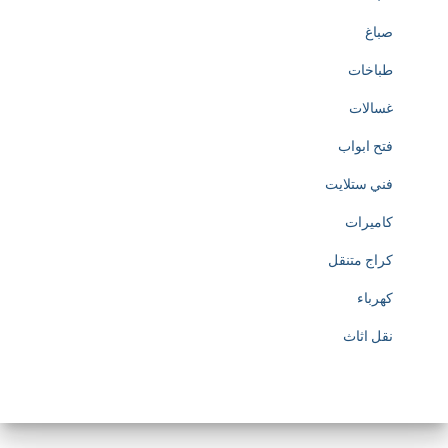
صباغ
طباخات
غسالات
فتح ابواب
فني ستلايت
كاميرات
كراج متنقل
كهرباء
نقل اثاث