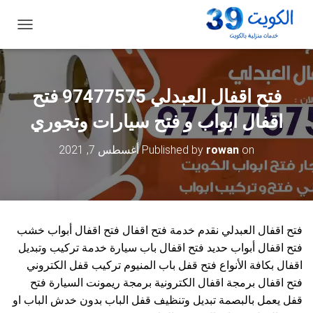
ت
ب
د
ي
ل
فتح اقفال العبدلي 97477575 فتح
ا
ل
اقفال ابواب و فتح سيارات وتجوري
ت
ن
on
rowan
Published by
أغسطس 7, 2021
ق
ل
فتح اقفال العبدلي نقدم خدمة فتح اقفال فتح اقفال أبواب خشب
فتح اقفال أبواب حديد فتح اقفال باب سيارة خدمة تركيب وتبديل
اقفال بكافة الأنواع فتح قفل باب المنيوم تركيب قفل الكتروني
فتح اقفال برمجة اقفال الكترونية برمجة ريمونت السيارة فتح
قفل يعمل بالبصمة تبديل وتنظيف قفل الباب بدون خدش الباب او