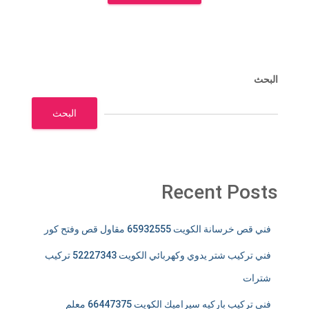
البحث
البحث
Recent Posts
فني قص خرسانة الكويت 65932555 مقاول قص وفتح كور
فني تركيب شتر يدوي وكهربائي الكويت 52227343 تركيب
شترات
فني تركيب باركيه سيراميك الكويت 66447375 معلم