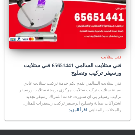
فني ستلايت
فني ستلايت السالمي 65651441 فني ستلايت
ورسيفر تركيب وتصليح
فني ستلايت السالمي نقدم لكم خدمة تركيب ستلايت عادي
صيانة ستلايت تركيب ستلايت مركزي برمجة ستلايت ورسيفر
تركيب رسيفر بي ان سبورت خدمة اشتراك رسيفر تجديد
اشتراكات صيانة وتصليح الرسيفر تركيب رسيفرات للمنازل
والمحلات والمقاهي
اقرأ المزيد