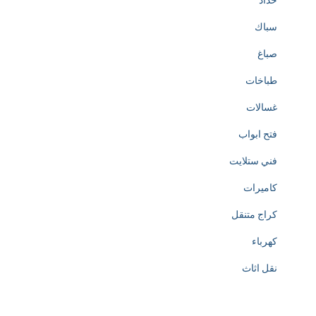
حداد
سباك
صباغ
طباخات
غسالات
فتح ابواب
فني ستلايت
كاميرات
كراج متنقل
كهرباء
نقل اثاث