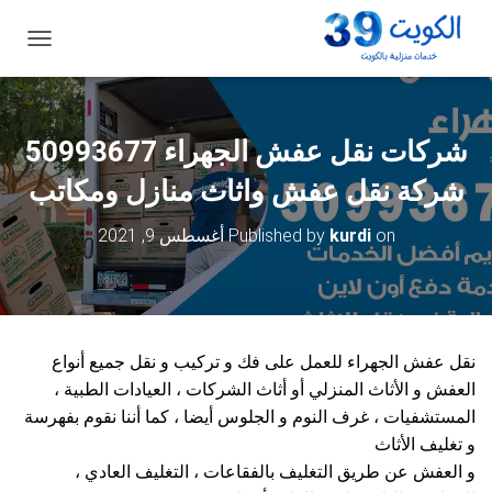
ت
ب
د
ي
ل
شركات نقل عفش الجهراء 50993677
ا
ل
شركة نقل عفش واثاث منازل ومكاتب
ت
ن
on
kurdi
Published by
أغسطس 9, 2021
ق
ل
نقل عفش الجهراء للعمل على فك و تركيب و نقل جميع أنواع
العفش و الأثاث المنزلي أو أثاث الشركات ، العيادات الطبية ،
المستشفيات ، غرف النوم و الجلوس أيضا ، كما أننا نقوم بفهرسة
و تغليف الأثاث
و العفش عن طريق التغليف بالفقاعات ، التغليف العادي ،