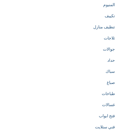
المنيوم
تكييف
تنظيف منازل
ثلاجات
جوالات
حداد
سباك
صباغ
طباخات
غسالات
فتح ابواب
فني ستلايت