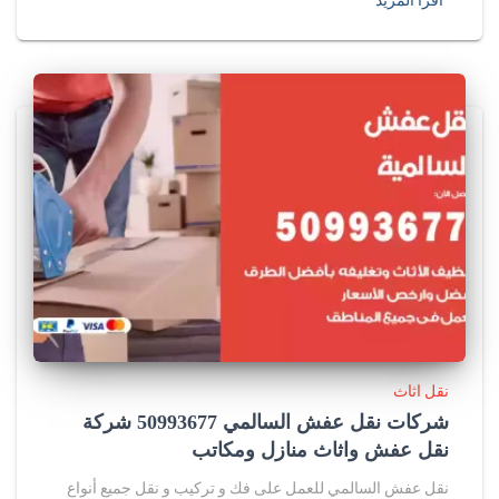
اقرأ المزيد
نقل اثاث
شركات نقل عفش السالمي 50993677 شركة
نقل عفش واثاث منازل ومكاتب
نقل عفش السالمي للعمل على فك و تركيب و نقل جميع أنواع