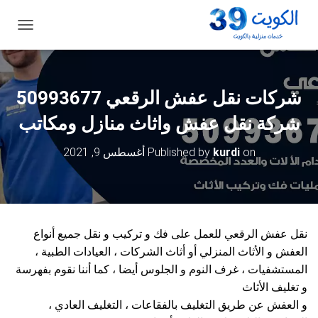
ت
ب
د
ي
ل
شركات نقل عفش الرقعي 50993677
ا
ل
شركة نقل عفش واثاث منازل ومكاتب
ت
ن
on
kurdi
Published by
أغسطس 9, 2021
ق
ل
نقل عفش الرقعي للعمل على فك و تركيب و نقل جميع أنواع
العفش و الأثاث المنزلي أو أثاث الشركات ، العيادات الطبية ،
المستشفيات ، غرف النوم و الجلوس أيضا ، كما أننا نقوم بفهرسة
و تغليف الأثاث
و العفش عن طريق التغليف بالفقاعات ، التغليف العادي ،