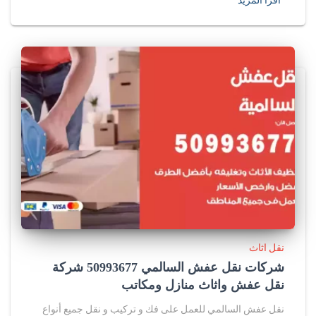
اقرأ المزيد
نقل اثاث
شركات نقل عفش السالمي 50993677 شركة
نقل عفش واثاث منازل ومكاتب
نقل عفش السالمي للعمل على فك و تركيب و نقل جميع أنواع