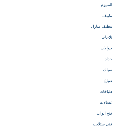
المنيوم
تكييف
تنظيف منازل
ثلاجات
جوالات
حداد
سباك
صباغ
طباخات
غسالات
فتح ابواب
فني ستلايت