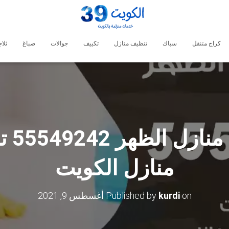
كراج متنقل
سباك
تنظيف منازل
تكييف
جوالات
صباغ
ثلا
شركة 
منازل الكويت
on
kurdi
Published by
أغسطس 9, 2021