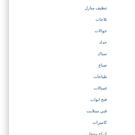
تنظيف منازل
ثلاجات
جوالات
حداد
سباك
صباغ
طباخات
غسالات
فتح ابواب
فني ستلايت
كاميرات
كراج متنقل