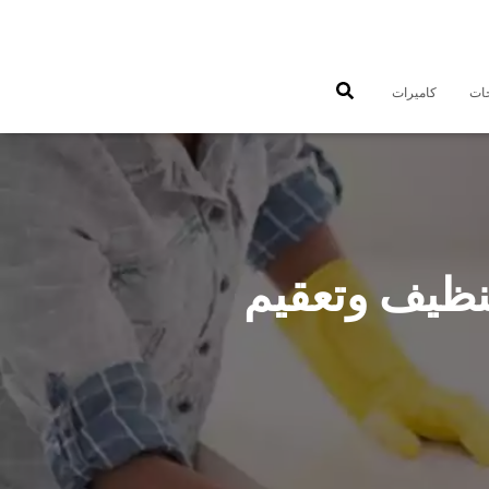
جات
كاميرات
تنظيف منازل الظهر 55549242 تنظيف وتعقيم