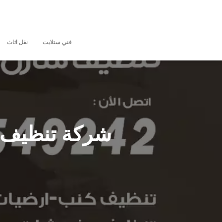
فني ستلايت
نقل اثاث