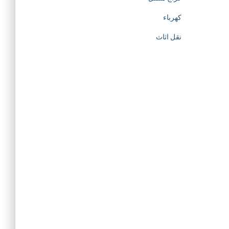
كهرباء
نقل اثاث