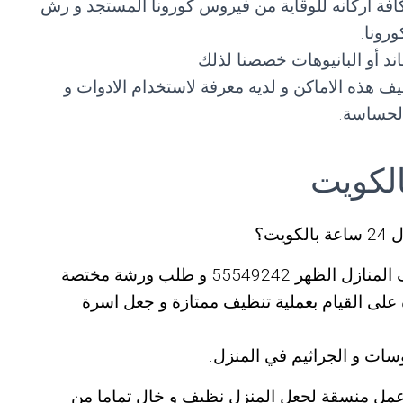
 و تعقيم كافة اركانه للوقاية من فيروس كورونا المستجد و رش
رونا.
ند أو البانيوهات خصصنا لذلك
 هذه الاماكن و لديه معرفة لاستخدام الادوات و
الحساسة.
ت؟
اذاً فما عليك سوى التواصل مع شركات تنظيف المنازل الظهر 55549242 و طلب ورشة مختصة
 على القيام بعملية تنظيف ممتازة و جعل اسرة
سات و الجراثيم في المنزل.
عمل منسقة لجعل المنزل نظيف و خال تماما من