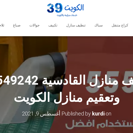
كراج متنقل
سباك
تنظيف منازل
تكييف
جوالات
صباغ
ثلا
وتعقيم منازل الكويت
on
kurdi
Published by
أغسطس 9, 2021