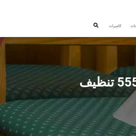
جات
كاميرات
شركة تنظيف منازل القادسية 55549242 تنظيف