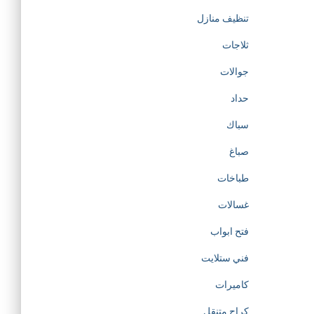
تنظيف منازل
ثلاجات
جوالات
حداد
سباك
صباغ
طباخات
غسالات
فتح ابواب
فني ستلايت
كاميرات
كراج متنقل