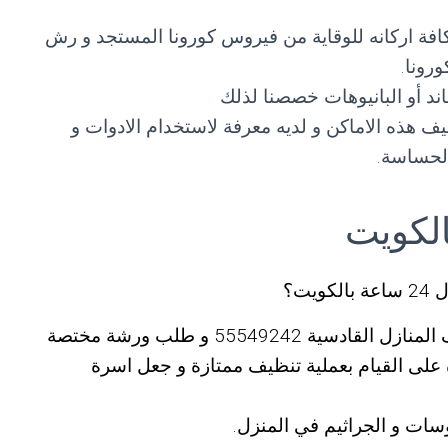
 و تعقيم كافة اركانه للوقاية من فيروس كورونا المستجد و رش
رونا.
ند أو البانيوهات خصصنا لذلك
 هذه الاماكن و لديه معرفة لاستخدام الادوات و
الحساسة.
ت؟
اذاً فما عليك سوى التواصل مع شركات تنظيف المنازل القادسية 55549242 و طلب ورشة مختصة
 على القيام بعملية تنظيف ممتازة و جعل اسرة
سات و الجراثيم في المنزل.