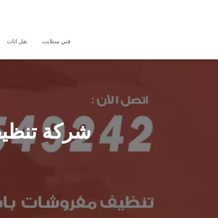
فني ستلايت
نقل اثاث