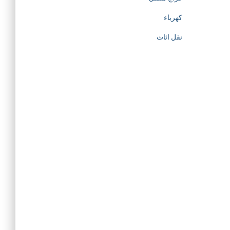
كهرباء
نقل اثاث