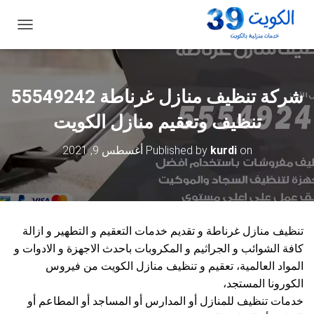
ت
ب
د
ي
ل
شركة تنظيف منازل غرناطة 55549242
ا
ل
تنظيف وتعقيم منازل الكويت
ت
ن
on
kurdi
Published by
أغسطس 9, 2021
ق
ل
تنظيف منازل غرناطة و تقديم خدمات التعقيم و التطهير و ازالة
كافة الشوائب و الجراثيم و المكروبات باحدث الاجهزة و الادوات و
المواد العالمية، تعقيم و تنظيف منازل الكويت من فيروس
الكورونا المستجد،
خدمات تنظيف للمنازل أو المدارس أو المساجد أو المطاعم أو