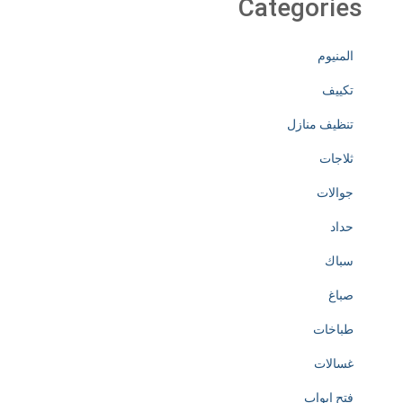
Categories
المنيوم
تكييف
تنظيف منازل
ثلاجات
جوالات
حداد
سباك
صباغ
طباخات
غسالات
فتح ابواب