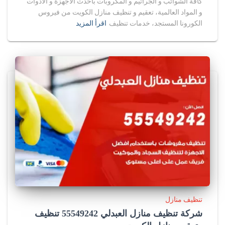
كافة الشوائب و الجراثيم و المكروبات باحدث الاجهزة و الادوات
و المواد العالمية، تعقيم و تنظيف منازل الكويت من فيروس
الكورونا المستجد، خدمات تنظيف
اقرأ المزيد
تنظيف منازل
شركة تنظيف منازل العبدلي 55549242 تنظيف