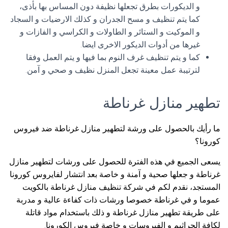
و الديكورات بطرق تجعلها نظيفة دون المساس بها بأذى،
كما يتم تنظيف و مسح الجدران و كذلك الارضيات و السجاد
و الموكيت و الستائر و الطاولات و الكراسي و الفازات و
غيرها من أدوات الديكور الاخرى ايضا.
كما و يتم تنظيف غرف النوم بما فيها و يتم العمل وفقا
لترتيبة عمل معينة تجعل المنزل نظيف و صحي و آمن.
تطهير منازل غرناطة
ما رأيك بالحصول على ورشة لتطهير منازل غرناطة ضد فيروس
كورونا؟
يسعى الجميع في هذه الفترة للحصول على ورشات لتطهير منازل
غرناطة و جعلها صحية و آمنة و خاصة بعد انتشار لفايروس كورونا
المستجد، نقدم لكم في شركة تنظيف منازل غرناطة بالكويت
عموما و في غرناطة خصوصا ورشات ذات كفاءة عالية و مدربة
على طريقة تطهير منازل غرناطة و ذلك باستخدام مواد قاتلة
لكافة الجراثيم و الفيروسات و خاصة فيروس الكورونا.