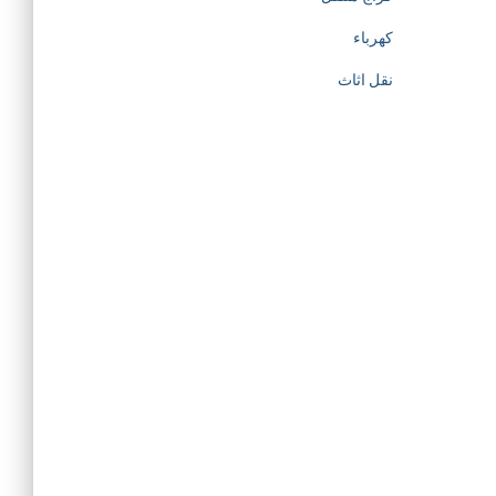
كهرباء
نقل اثاث