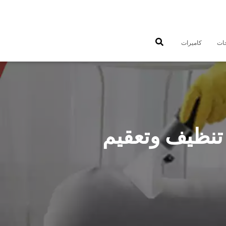
جات
كاميرات
ركة تنظيف منازل اليرموك 55549242 تنظيف وتعقيم