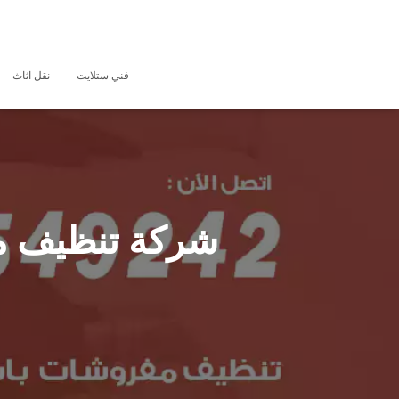
فني ستلايت
نقل اثاث