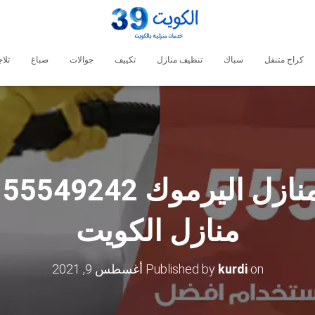
كراج متنقل
سباك
تنظيف منازل
تكييف
جوالات
صباغ
ثلا
ش
منازل الكويت
on
kurdi
Published by
أغسطس 9, 2021