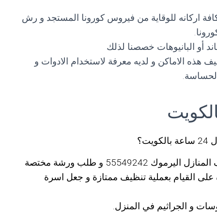
 و تعقيم كافة اركانه للوقاية من فيروس كورونا المستجد و رش
رونا.
ند أو البانيوهات خصصنا لذلك
 هذه الاماكن و لديه معرفة لاستخدام الادوات و
الحساسة.
ت؟
اذاً فما عليك سوى التواصل مع شركات تنظيف المنازل اليرموك 55549242 و طلب ورشة مختصة
 على القيام بعملية تنظيف ممتازة و جعل اسرة
سات و الجراثيم في المنزل.