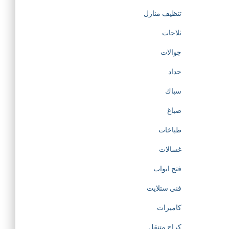
تنظيف منازل
ثلاجات
جوالات
حداد
سباك
صباغ
طباخات
غسالات
فتح ابواب
فني ستلايت
كاميرات
كراج متنقل