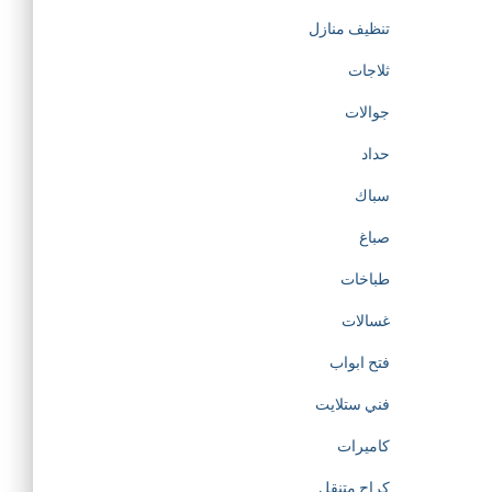
تنظيف منازل
ثلاجات
جوالات
حداد
سباك
صباغ
طباخات
غسالات
فتح ابواب
فني ستلايت
كاميرات
كراج متنقل