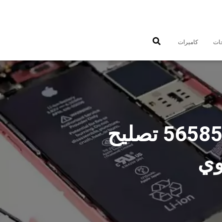
جات
كاميرات
فني تصليح تلفونات اشبيلية بالمنزل 56585547 تصليح
وي