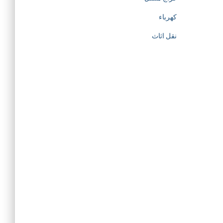
كهرباء
نقل اثاث