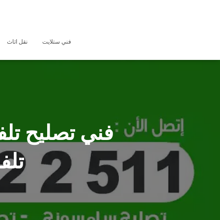
فني ستلايت
نقل اثاث
تلف