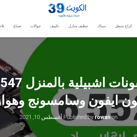
كراج متنقل
سباك
تنظيف منازل
تكييف
جوالات
صباغ
ثلا
ون ايفون وسامسونج وهوا
on
rowan
Published by
أغسطس 10, 2021