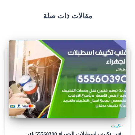
مقالات ذات صلة
تكييف
فني تكييف اسطبلات الجهراء 55560390 فني