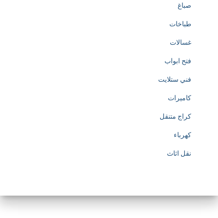
صباغ
طباخات
غسالات
فتح ابواب
فني ستلايت
كاميرات
كراج متنقل
كهرباء
نقل اثاث