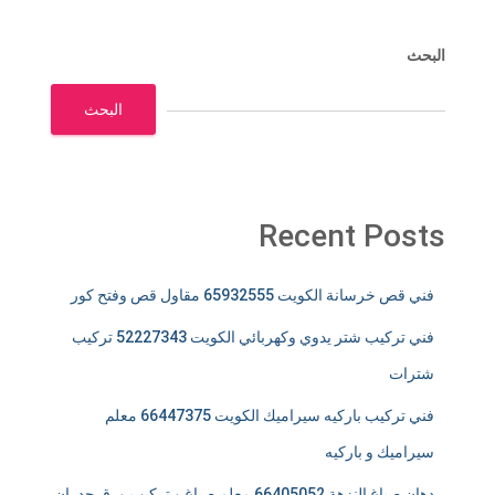
البحث
البحث
Recent Posts
فني قص خرسانة الكويت 65932555 مقاول قص وفتح كور
فني تركيب شتر يدوي وكهربائي الكويت 52227343 تركيب
شترات
فني تركيب باركيه سيراميك الكويت 66447375 معلم
سيراميك و باركيه
دهان صباغ النزهة 66405052 معلم صباغ و تركيب ورق جدران