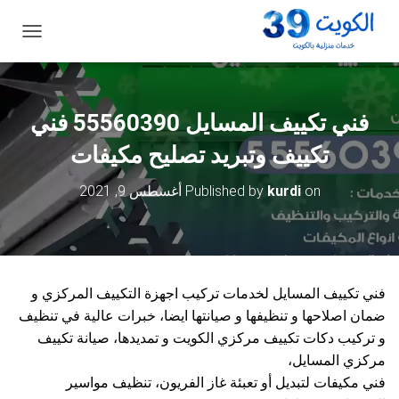
ت
ب
د
ي
ل
فني تكييف المسايل 55560390 فني
ا
ل
تكييف وتبريد تصليح مكيفات
ت
ن
on
kurdi
Published by
أغسطس 9, 2021
ق
ل
فني تكييف المسايل لخدمات تركيب اجهزة التكييف المركزي و
ضمان اصلاحها و تنظيفها و صيانتها ايضا، خبرات عالية في تنظيف
و تركيب دكات تكييف مركزي الكويت و تمديدها، صيانة تكييف
مركزي المسايل،
فني مكيفات لتبديل أو تعبئة غاز الفريون، تنظيف مواسير