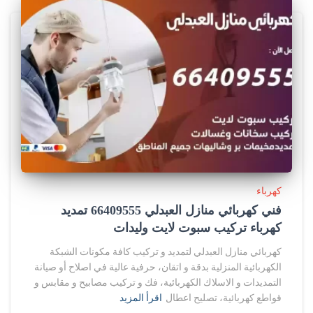
كهرباء
فني كهربائي منازل العبدلي 66409555 تمديد
كهرباء تركيب سبوت لايت وليدات
كهربائي منازل العبدلي لتمديد و تركيب كافة مكونات الشبكة
الكهربائية المنزلية بدقة و اتقان، حرفية عالية في اصلاح أو صيانة
التمديدات و الاسلاك الكهربائية، فك و تركيب مصابيح و مقابس و
قواطع كهربائية، تصليح اعطال
اقرأ المزيد