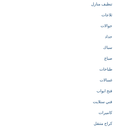
تنظيف منازل
ثلاجات
جوالات
حداد
سباك
صباغ
طباخات
غسالات
فتح ابواب
فني ستلايت
كاميرات
كراج متنقل