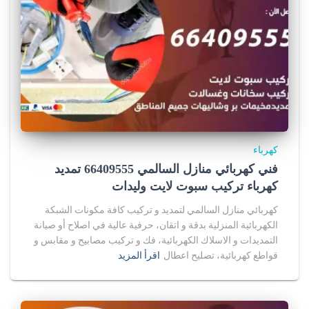
كهرباء
فني كهربائي منازل السالمي 66409555 تمديد
كهرباء تركيب سبوت لايت وليدات
كهربائي منازل السالمي لتمديد و تركيب كافة مكونات الشبكة
الكهربائية المنزلية بدقة و اتقان، حرفية عالية في اصلاح أو صيانة
التمديدات و الاسلاك الكهربائية، فك و تركيب مصابيح و مقابس و
قواطع كهربائية، تصليح اعطال
اقرأ المزيد