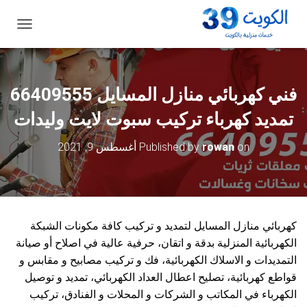
ت
ب
د
ي
ل
فني كهربائي منازل المسايل 66409555
ا
ل
تمديد كهرباء تركيب سبوت لايت وليدات
ت
ن
on
rowan
Published by
أغسطس 9, 2021
ق
ل
كهربائي منازل المسايل لتمديد و تركيب كافة مكونات الشبكة
الكهربائية المنزلية بدقة و اتقان، حرفية عالية في اصلاح أو صيانة
التمديدات و الاسلاك الكهربائية، فك و تركيب مصابيح و مقابس و
قواطع كهربائية، تصليح اعطال العداد الكهربائي، تمديد و توصيل
الكهرباء في المكاتب و الشركات و المحلات و الفنادق، تركيب