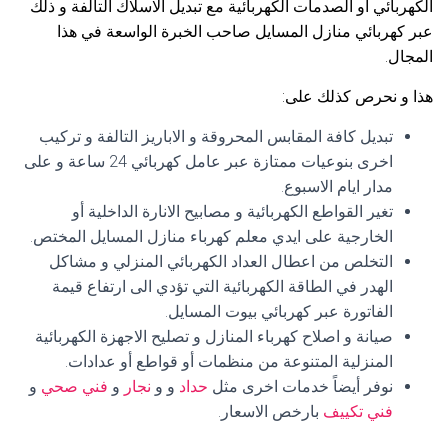
الكهربائي أو الصدمات الكهربائية مع تبديل الاسلاك التالفة و ذلك
عبر كهربائي منازل المسايل صاحب الخبرة الواسعة في هذا
المجال.
هذا و نحرص كذلك على:
تبديل كافة المقابس المحروقة و الاباريز التالفة و تركيب
اخرى بنوعيات ممتازة عبر عامل كهربائي 24 ساعة و على
مدار ايام الاسبوع.
تغير القواطع الكهربائية و مصابيح الانارة الداخلية أو
الخارجية على ايدي معلم كهرباء منازل المسايل المختص.
التخلص من اعطال العداد الكهربائي المنزلي و مشاكل
الهدر في الطاقة الكهربائية التي تؤدي الى ارتفاع قيمة
الفاتورة عبر كهربائي بيوت المسايل.
صيانة و اصلاح كهرباء المنازل و تصليح الاجهزة الكهربائية
المنزلية المتنوعة من منظمات أو قواطع أو عدادات.
نوفر أيضاً خدمات اخرى مثل
حداد
و و
نجار
و
فني صحي
و
فني تكييف
بارخص الاسعار.