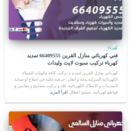
كهرباء
فني كهربائي منازل القرين 66409555 تمديد
كهرباء تركيب سبوت لايت وليدات
كهربائي منازل القرين لتمديد و تركيب كافة مكونات الشبكة
الكهربائية المنزلية بدقة و اتقان، حرفية عالية في اصلاح أو صيانة
التمديدات و الاسلاك الكهربائية، فك و تركيب مصابيح و مقابس و
قواطع كهربائية، تصليح اعطال
اقرأ المزيد