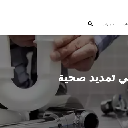
جات
كاميرات
9900 سباك صحي تمديد صحية