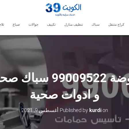
كراج متنقل
سباك
تنظيف منازل
تكييف
جوالات
صباغ
ثلا
فني صحي الروضة 9522
و ادوات صحية
on
kurdi
Published by
أغسطس 9, 2021