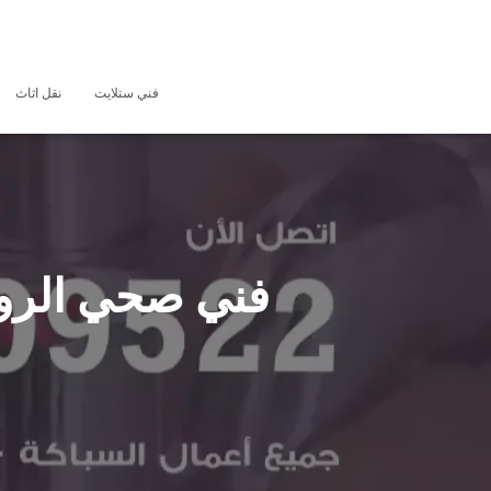
فني ستلايت
نقل اثاث