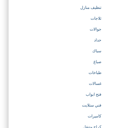
تنظيف منازل
ثلاجات
جوالات
حداد
سباك
صباغ
طباخات
غسالات
فتح ابواب
فني ستلايت
كاميرات
كراج متنقل