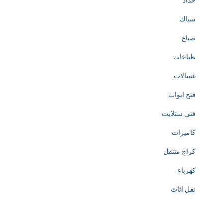
حداد
سباك
صباغ
طباخات
غسالات
فتح ابواب
فني ستلايت
كاميرات
كراج متنقل
كهرباء
نقل اثاث