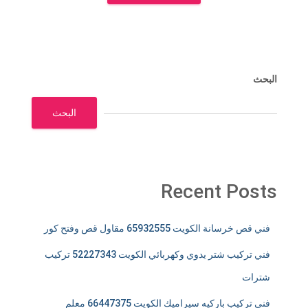
البحث
البحث
Recent Posts
فني قص خرسانة الكويت 65932555 مقاول قص وفتح كور
فني تركيب شتر يدوي وكهربائي الكويت 52227343 تركيب
شترات
فني تركيب باركيه سيراميك الكويت 66447375 معلم