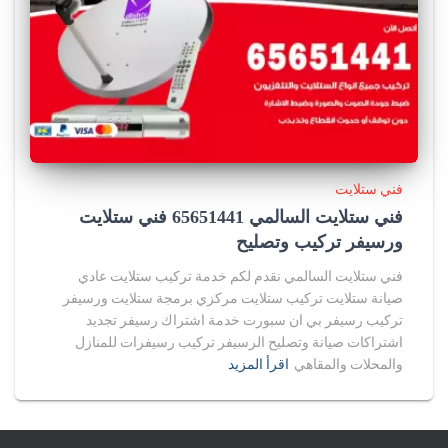
فني ستلايت
فني ستلايت السالمي 65651441 فني ستلايت
ورسيفر تركيب وتصليح
فني ستلايت السالمي نقدم لكم خدمة تركيب ستلايت عادي
صيانة ستلايت تركيب ستلايت مركزي برمجة ستلايت ورسيفر
تركيب رسيفر بي ان سبورت خدمة اشتراك رسيفر تجديد
اشتراكات صيانة وتصليح الرسيفر تركيب رسيفرات للمنازل
والمحلات والمقاهي
اقرأ المزيد