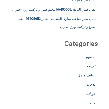
سيراميك و باركيه
دهان صباغ النزهة 66405052 معلم صباغ و تركيب ورق جدران
دهان صباغ ضاحية مبارك العبدالله الجابر 66405052 معلم
صباغ و تركيب ورق جدران
Categories
المنيوم
تكييف
تنظيف منازل
ثلاجات
جوالات
حداد