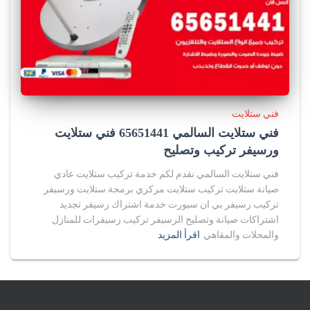
فني ستلايت
فني ستلايت السالمي 65651441 فني ستلايت
ورسيفر تركيب وتصليح
فني ستلايت السالمي نقدم لكم خدمة تركيب ستلايت عادي
صيانة ستلايت تركيب ستلايت مركزي برمجة ستلايت ورسيفر
تركيب رسيفر بي ان سبورت خدمة اشتراك رسيفر تجديد
اشتراكات صيانة وتصليح الرسيفر تركيب رسيفرات للمنازل
والمحلات والمقاهي
اقرأ المزيد