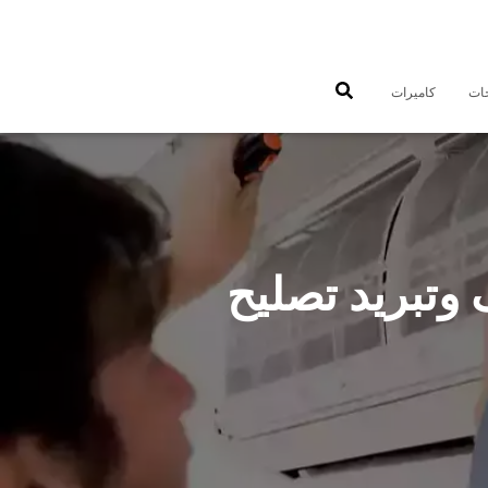
جات
كاميرات
55560 فني تكييف وتبريد تصليح