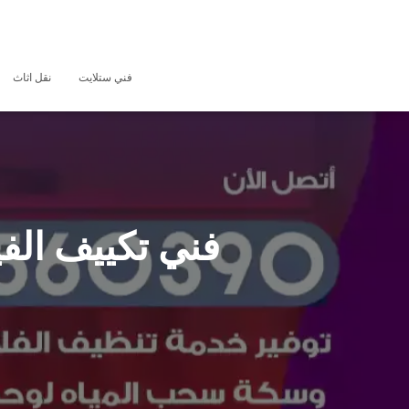
فني ستلايت
نقل اثاث