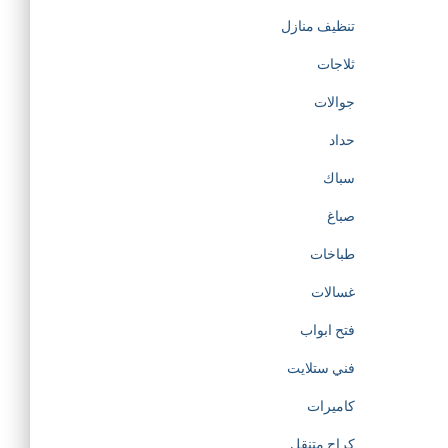
تنظيف منازل
ثلاجات
جوالات
حداد
سباك
صباغ
طباخات
غسالات
فتح ابواب
فني ستلايت
كاميرات
كراج متنقل