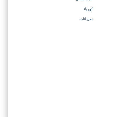
كهرباء
نقل اثاث