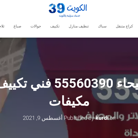
كراج متنقل
سباك
تنظيف منازل
تكييف
جوالات
صباغ
ثلا
فني تكييف الفيحاء 390
مكيفات
on
kurdi
Published by
أغسطس 9, 2021