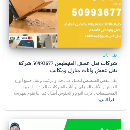
نقل اثاث
شركات نقل عفش الفنيطيس 50993677 شركة
نقل عفش واثاث منازل ومكاتب
نقل عفش الفنيطيس للعمل على فك و تركيب و نقل جميع أنواع
العفش و الأثاث المنزلي أو أثاث الشركات ، العيادات الطبية ،
المستشفيات ، غرف النوم و الجلوس أيضا ، كما أننا نقوم بفهرسة
اقرأ المزيد