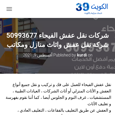
ت
ب
د
ي
ل
شركات نقل عفش الفيحاء 50993677
ا
ل
شركة نقل عفش واثاث منازل ومكاتب
ت
ن
on
kurdi
Published by
أغسطس 9, 2021
ق
ل
نقل عفش الفيحاء للعمل على فك و تركيب و نقل جميع أنواع
العفش و الأثاث المنزلي أو أثاث الشركات ، العيادات الطبية ،
المستشفيات ، غرف النوم و الجلوس أيضا ، كما أننا نقوم بفهرسة
و تغليف الأثاث
و العفش عن طريق التغليف بالفقاعات ، التغليف العادي ،