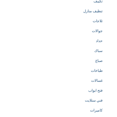
تكييف
تنظيف منازل
ثلاجات
جوالات
حداد
سباك
صباغ
طباخات
غسالات
فتح ابواب
فني ستلايت
كاميرات