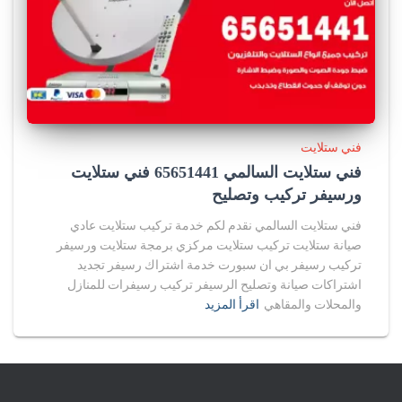
فني ستلايت
فني ستلايت السالمي 65651441 فني ستلايت
ورسيفر تركيب وتصليح
فني ستلايت السالمي نقدم لكم خدمة تركيب ستلايت عادي
صيانة ستلايت تركيب ستلايت مركزي برمجة ستلايت ورسيفر
تركيب رسيفر بي ان سبورت خدمة اشتراك رسيفر تجديد
اشتراكات صيانة وتصليح الرسيفر تركيب رسيفرات للمنازل
والمحلات والمقاهي
اقرأ المزيد