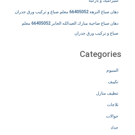
سيراميك و باركيه
دهان صباغ النزهة 66405052 معلم صباغ و تركيب ورق جدران
دهان صباغ ضاحية مبارك العبدالله الجابر 66405052 معلم
صباغ و تركيب ورق جدران
Categories
المنيوم
تكييف
تنظيف منازل
ثلاجات
جوالات
حداد