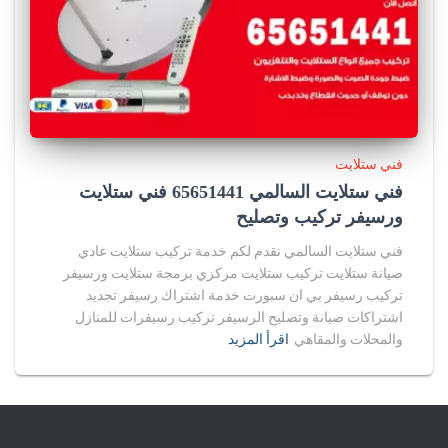
فني ستلايت
فني ستلايت السالمي 65651441 فني ستلايت
ورسيفر تركيب وتصليح
فني ستلايت السالمي نقدم لكم خدمة تركيب ستلايت عادي
صيانة ستلايت تركيب ستلايت مركزي برمجة ستلايت ورسيفر
تركيب رسيفر بي ان سبورت خدمة اشتراك رسيفر تجديد
اشتراكات صيانة وتصليح الرسيفر تركيب رسيفرات للمنازل
والمحلات والمقاهي
اقرأ المزيد