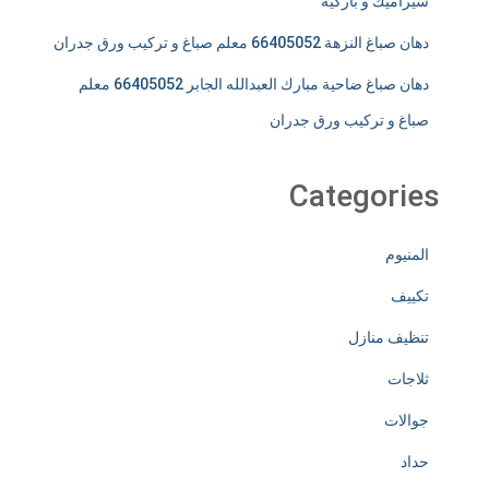
سيراميك و باركيه
دهان صباغ النزهة 66405052 معلم صباغ و تركيب ورق جدران
دهان صباغ ضاحية مبارك العبدالله الجابر 66405052 معلم
صباغ و تركيب ورق جدران
Categories
المنيوم
تكييف
تنظيف منازل
ثلاجات
جوالات
حداد