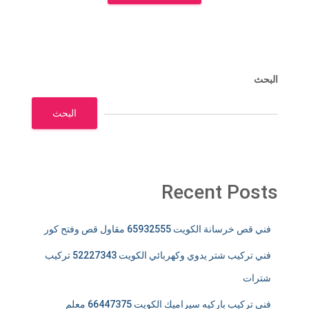
البحث
البحث
Recent Posts
فني قص خرسانة الكويت 65932555 مقاول قص وفتح كور
فني تركيب شتر يدوي وكهربائي الكويت 52227343 تركيب
شترات
فني تركيب باركيه سيراميك الكويت 66447375 معلم