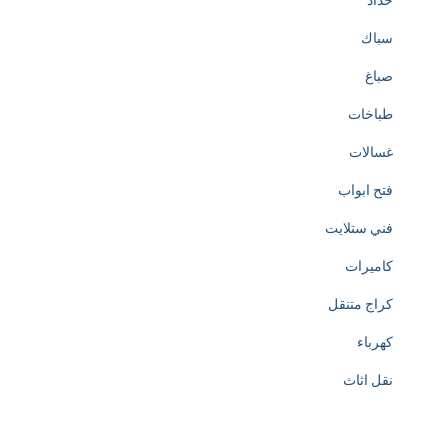
حداد
سباك
صباغ
طباخات
غسالات
فتح ابواب
فني ستلايت
كاميرات
كراج متنقل
كهرباء
نقل اثاث