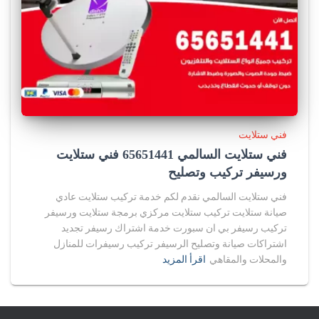
فني ستلايت
فني ستلايت السالمي 65651441 فني ستلايت
ورسيفر تركيب وتصليح
فني ستلايت السالمي نقدم لكم خدمة تركيب ستلايت عادي
صيانة ستلايت تركيب ستلايت مركزي برمجة ستلايت ورسيفر
تركيب رسيفر بي ان سبورت خدمة اشتراك رسيفر تجديد
اشتراكات صيانة وتصليح الرسيفر تركيب رسيفرات للمنازل
والمحلات والمقاهي
اقرأ المزيد