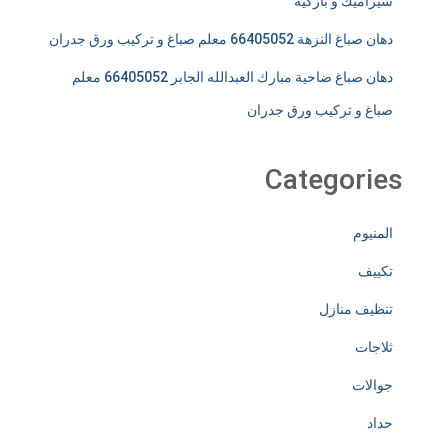
سيراميك و باركيه
دهان صباغ النزهة 66405052 معلم صباغ و تركيب ورق جدران
دهان صباغ ضاحية مبارك العبدالله الجابر 66405052 معلم
صباغ و تركيب ورق جدران
Categories
المنيوم
تكييف
تنظيف منازل
ثلاجات
جوالات
حداد