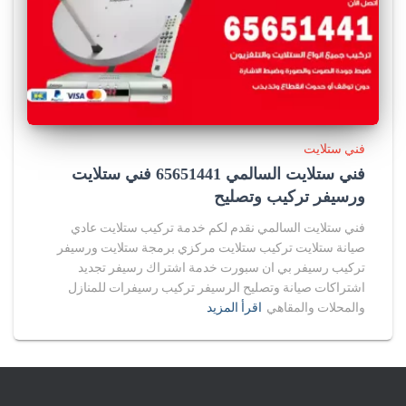
فني ستلايت
فني ستلايت السالمي 65651441 فني ستلايت
ورسيفر تركيب وتصليح
فني ستلايت السالمي نقدم لكم خدمة تركيب ستلايت عادي
صيانة ستلايت تركيب ستلايت مركزي برمجة ستلايت ورسيفر
تركيب رسيفر بي ان سبورت خدمة اشتراك رسيفر تجديد
اشتراكات صيانة وتصليح الرسيفر تركيب رسيفرات للمنازل
والمحلات والمقاهي
اقرأ المزيد