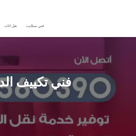
فني ستلايت
نقل اثاث