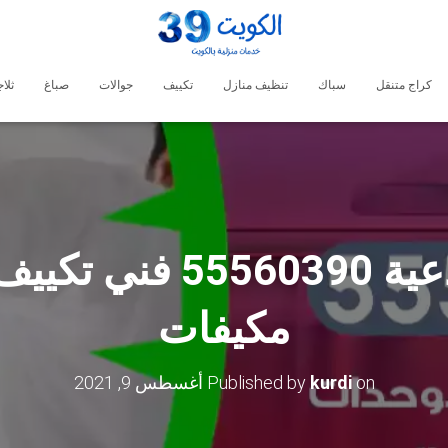
كراج متنقل
سباك
تنظيف منازل
تكييف
جوالات
صباغ
ثلا
فني تكييف الدعية 0390
مكيفات
on
kurdi
Published by
أغسطس 9, 2021