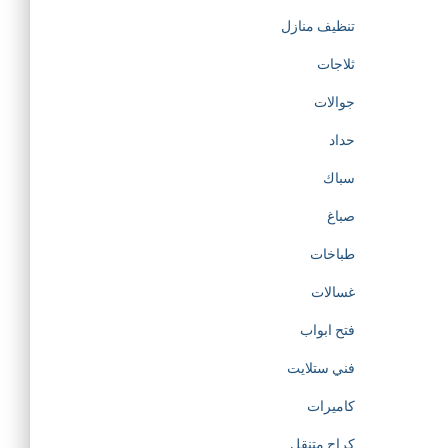
تنظيف منازل
ثلاجات
جوالات
حداد
سباك
صباغ
طباخات
غسالات
فتح ابواب
فني ستلايت
كاميرات
كراج متنقل