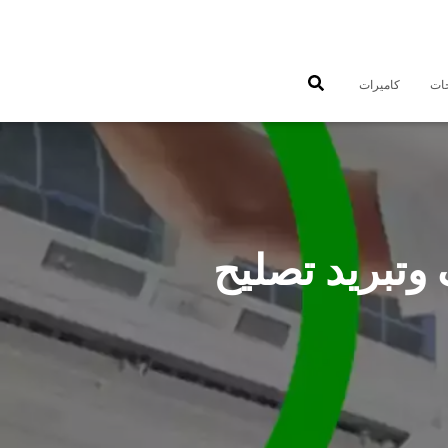
جات
كاميرات
5556 فني تكييف وتبريد تصليح