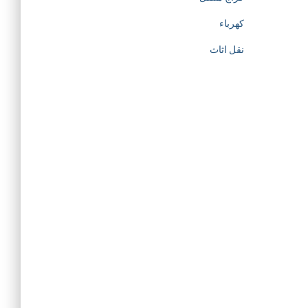
كهرباء
نقل اثاث