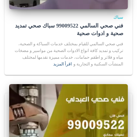
سباك
فني صحي السالمي 99009522 سباك صحي تمديد
صحية و ادوات صحية
فني صحي السالمي للقيام بمختلف خدمات السباكة و الصحية،
تركيب و تمديد كافة انواع الادوات الصحية من مواسير و مضخات
مياه و فلاتر و اطقم حمامات، خدمات مميزة نقدمها لمختلف
المنشآت السكنية و التجارية و
اقرأ المزيد