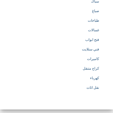
سباك
صباغ
طباخات
غسالات
فتح ابواب
فني ستلايت
كاميرات
كراج متنقل
كهرباء
نقل اثاث