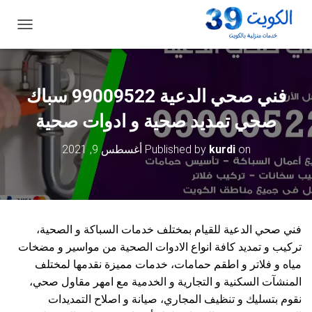
ت
ب
د
ي
ل
فني صحي الدعية 99009522 سباك
ا
ل
صحي تمديد صحية و ادوات صحية
ت
ن
on
kurdi
Published by
أغسطس 9, 2021
ق
ل
فني صحي الدعية للقيام بمختلف خدمات السباكة و الصحية،
تركيب و تمديد كافة انواع الادوات الصحية من مواسير و مضخات
مياه و فلاتر و اطقم حمامات، خدمات مميزة نقدمها لمختلف
المنشآت السكنية و التجارية و الخدمية مع امهر مقاول صحي،
نقوم بتسليك و تنظيف المجاري، صيانة و اصلاح التمديدات