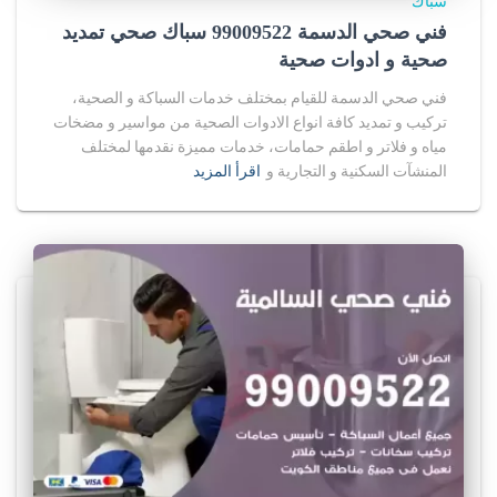
سباك
فني صحي الدسمة 99009522 سباك صحي تمديد
صحية و ادوات صحية
فني صحي الدسمة للقيام بمختلف خدمات السباكة و الصحية،
تركيب و تمديد كافة انواع الادوات الصحية من مواسير و مضخات
مياه و فلاتر و اطقم حمامات، خدمات مميزة نقدمها لمختلف
المنشآت السكنية و التجارية و
اقرأ المزيد