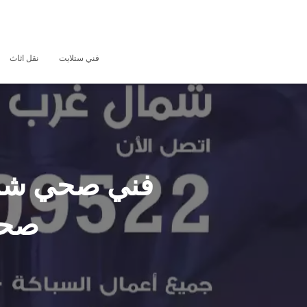
فني ستلايت
نقل اثاث
صحي