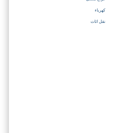
كهرباء
نقل اثاث