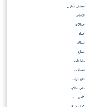
تنظيف منازل
ثلاجات
جوالات
حداد
سباك
صباغ
طباخات
غسالات
فتح ابواب
فني ستلايت
كاميرات
كراج متنقل