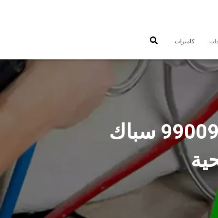
جات
كاميرات
فني صحي شمال غرب الصليبيخات 99009522 سباك
ية