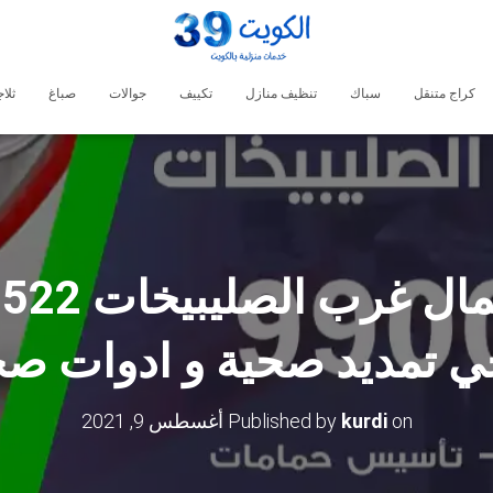
كراج متنقل
سباك
تنظيف منازل
تكييف
جوالات
صباغ
ثلا
 تمديد صحية و ادوات صح
on
kurdi
Published by
أغسطس 9, 2021