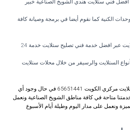
ر افضل فني ستلايت هندي الشويخ الصناعية خبير
ات الكنية كما نقوم أيضا في برمجة وصيانة كافة
نعمل أيضا في تركيب وصيانة بدالة الستلايت عبر افضل خدمة فني تصليح ستلايت خدمة 24
نواع الستلايت والرسيفر من خلال محلات ستلايت
خدمتنا مميزة ويمكن التواصل مع رقم فني ستلايت مركزي الكويت 65651441 في حال وجود أي
متنا متاحة في كافة مناطق الشويخ الصناعية ونعمل
يزة ونعمل على مدار اليوم وطيلة أيام الأسبوع