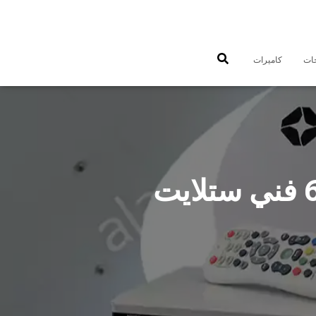
جات
كاميرات
فني ستلايت الشويخ الصناعية 65651441 فني ستلايت