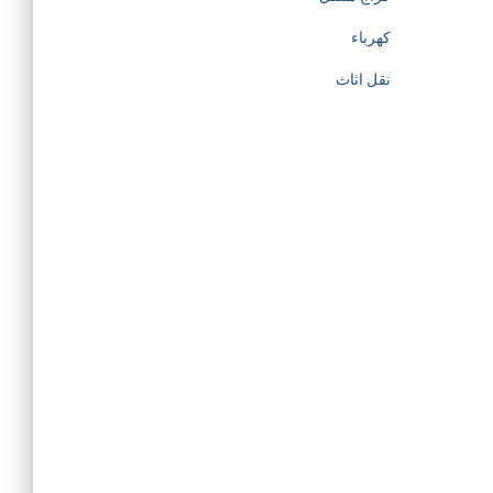
كهرباء
نقل اثاث