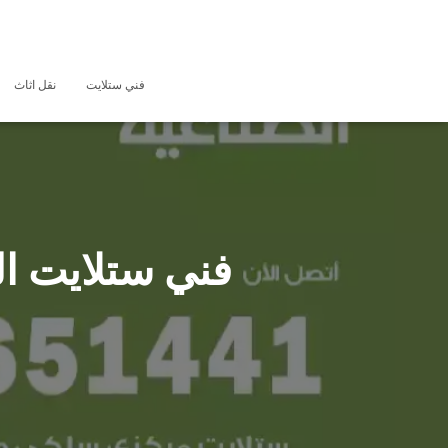
فني ستلايت
نقل اثاث