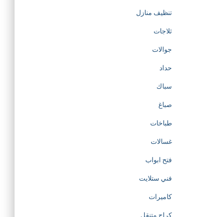
تنظيف منازل
ثلاجات
جوالات
حداد
سباك
صباغ
طباخات
غسالات
فتح ابواب
فني ستلايت
كاميرات
كراج متنقل