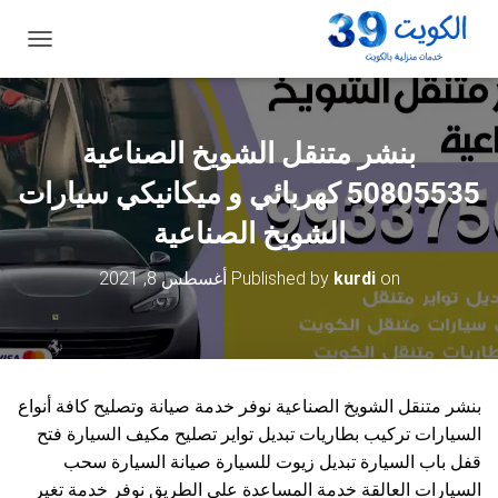
ت
ب
د
ي
ل
بنشر متنقل الشويخ الصناعية
ا
ل
50805535‬ كهربائي و ميكانيكي سيارات
ت
ن
الشويخ الصناعية
ق
ل
on
kurdi
Published by
أغسطس 8, 2021
بنشر متنقل الشويخ الصناعية نوفر خدمة صيانة وتصليح كافة أنواع
السيارات تركيب بطاريات تبديل تواير تصليح مكيف السيارة فتح
قفل باب السيارة تبديل زيوت للسيارة صيانة السيارة سحب
السيارات العالقة خدمة المساعدة على الطريق نوفر خدمة تغير