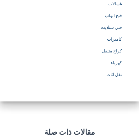
غسالات
فتح ابواب
فني ستلايت
كاميرات
كراج متنقل
كهرباء
نقل اثاث
مقالات ذات صلة