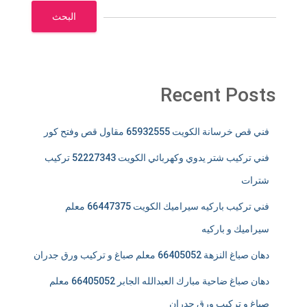
البحث
Recent Posts
فني قص خرسانة الكويت 65932555 مقاول قص وفتح كور
فني تركيب شتر يدوي وكهربائي الكويت 52227343 تركيب
شترات
فني تركيب باركيه سيراميك الكويت 66447375 معلم
سيراميك و باركيه
دهان صباغ النزهة 66405052 معلم صباغ و تركيب ورق جدران
دهان صباغ ضاحية مبارك العبدالله الجابر 66405052 معلم
صباغ و تركيب ورق جدران