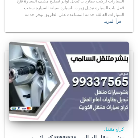
السيارات تركيب بطاريات تبديل تواير تصليح مكيف السيارة فتح
قفل باب السيارة تبديل زيوت للسيارة صيانة السيارة سحب
السيارات العالقة خدمة المساعدة على الطريق نوفر خدمة
اقرأ المزيد
كراج متنقل
بنشر متنقل السالمي 50805535‬ كهربائي و