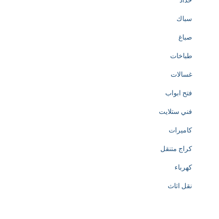
حداد
سباك
صباغ
طباخات
غسالات
فتح ابواب
فني ستلايت
كاميرات
كراج متنقل
كهرباء
نقل اثاث