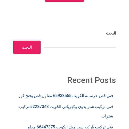
البحث
البحث
Recent Posts
فني قص خرسانة الكويت 65932555 مقاول قص وفتح كور
فني تركيب شتر يدوي وكهربائي الكويت 52227343 تركيب
شترات
فني تركيب باركيه سيراميك الكويت 66447375 معلم