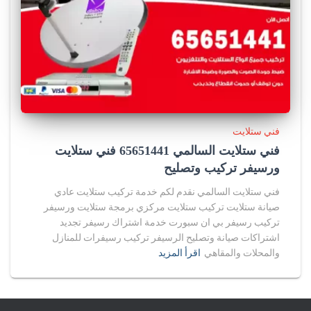
فني ستلايت
فني ستلايت السالمي 65651441 فني ستلايت
ورسيفر تركيب وتصليح
فني ستلايت السالمي نقدم لكم خدمة تركيب ستلايت عادي
صيانة ستلايت تركيب ستلايت مركزي برمجة ستلايت ورسيفر
تركيب رسيفر بي ان سبورت خدمة اشتراك رسيفر تجديد
اشتراكات صيانة وتصليح الرسيفر تركيب رسيفرات للمنازل
والمحلات والمقاهي
اقرأ المزيد