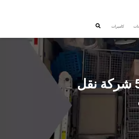
جات
كاميرات
شركات نقل عفش الشامية 50993677 شركة نقل