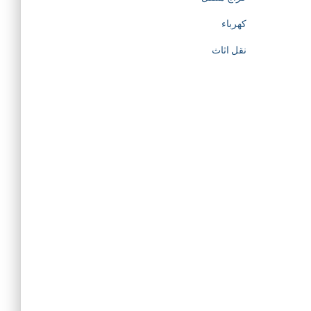
كهرباء
نقل اثاث