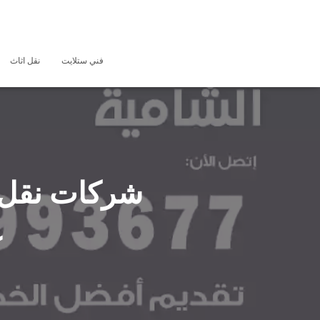
فني ستلايت
نقل اثاث
ع