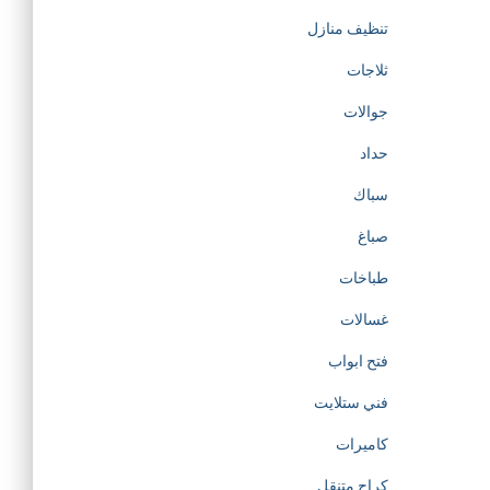
تنظيف منازل
ثلاجات
جوالات
حداد
سباك
صباغ
طباخات
غسالات
فتح ابواب
فني ستلايت
كاميرات
كراج متنقل