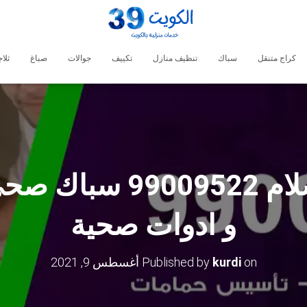
كراج متنقل
سباك
تنظيف منازل
تكييف
جوالات
صباغ
ثلا
فني صحي السلام 9522
و ادوات صحية
on
kurdi
Published by
أغسطس 9, 2021