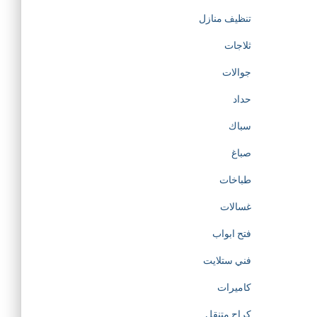
تنظيف منازل
ثلاجات
جوالات
حداد
سباك
صباغ
طباخات
غسالات
فتح ابواب
فني ستلايت
كاميرات
كراج متنقل