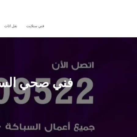
فني ستلايت
نقل اثاث