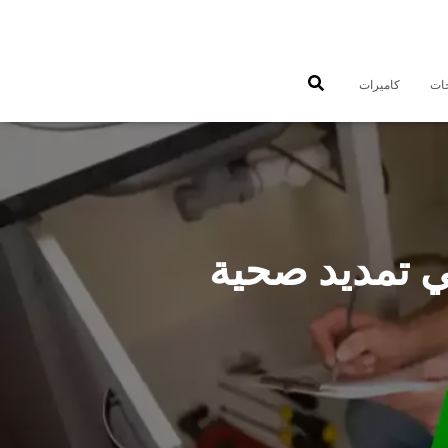
جات
كاميرات
9900 سباك صحي تمديد صحية