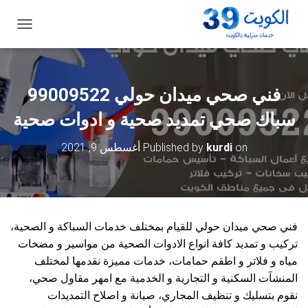
ت
ب
د
ي
ل
فني صحي ميدان حولي 99009522
ا
ل
سباك صحي تمديد صحية و ادوات صحية
ت
ن
on
kurdi
Published by
أغسطس 9, 2021
ق
ل
فني صحي ميدان حولي للقيام بمختلف خدمات السباكة و الصحية،
تركيب و تمديد كافة انواع الادوات الصحية من مواسير و مضخات
مياه و فلاتر و اطقم حمامات، خدمات مميزة نقدمها لمختلف
المنشآت السكنية و التجارية و الخدمية مع امهر مقاول صحي،
نقوم بتسليك و تنظيف المجاري، صيانة و اصلاح التمديدات