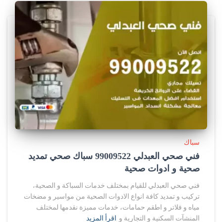
سباك
فني صحي العبدلي 99009522 سباك صحي تمديد
صحية و ادوات صحية
فني صحي العبدلي للقيام بمختلف خدمات السباكة و الصحية،
تركيب و تمديد كافة انواع الادوات الصحية من مواسير و مضخات
مياه و فلاتر و اطقم حمامات، خدمات مميزة نقدمها لمختلف
المنشآت السكنية و التجارية و
اقرأ المزيد