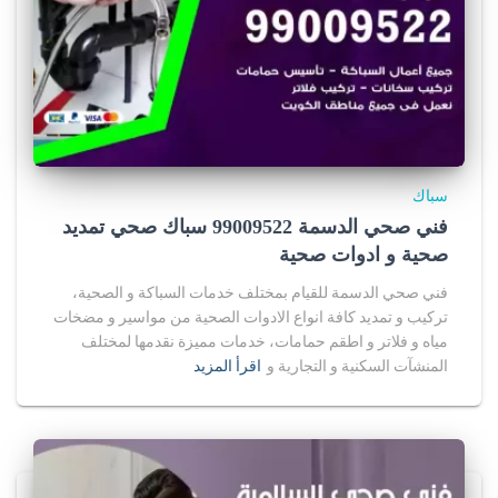
سباك
فني صحي الدسمة 99009522 سباك صحي تمديد
صحية و ادوات صحية
فني صحي الدسمة للقيام بمختلف خدمات السباكة و الصحية،
تركيب و تمديد كافة انواع الادوات الصحية من مواسير و مضخات
مياه و فلاتر و اطقم حمامات، خدمات مميزة نقدمها لمختلف
المنشآت السكنية و التجارية و
اقرأ المزيد