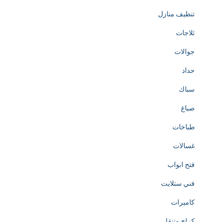
تنظيف منازل
ثلاجات
جوالات
حداد
سباك
صباغ
طباخات
غسالات
فتح ابواب
فني ستلايت
كاميرات
كراج متنقل