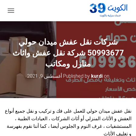
ت
ب
د
ي
ل
شركات نقل عفش ميدان حولي
ا
ل
50993677 شركة نقل عفش واثاث
ت
ن
منازل ومكاتب
ق
ل
on
kurdi
Published by
أغسطس 9, 2021
نقل عفش ميدان حولي للعمل على فك و تركيب و نقل جميع أنواع
العفش و الأثاث المنزلي أو أثاث الشركات ، العيادات الطبية ،
المستشفيات ، غرف النوم و الجلوس أيضا ، كما أننا نقوم بفهرسة
و تغليف الأثاث