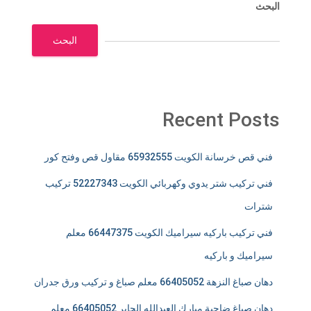
البحث
البحث
Recent Posts
فني قص خرسانة الكويت 65932555 مقاول قص وفتح كور
فني تركيب شتر يدوي وكهربائي الكويت 52227343 تركيب
شترات
فني تركيب باركيه سيراميك الكويت 66447375 معلم
سيراميك و باركيه
دهان صباغ النزهة 66405052 معلم صباغ و تركيب ورق جدران
دهان صباغ ضاحية مبارك العبدالله الجابر 66405052 معلم