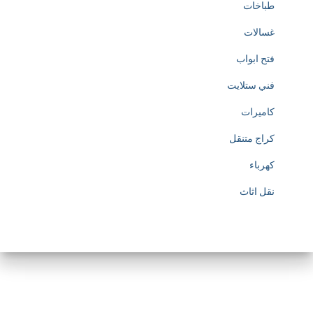
طباخات
غسالات
فتح ابواب
فني ستلايت
كاميرات
كراج متنقل
كهرباء
نقل اثاث