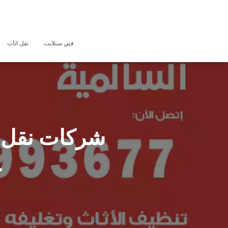
فني ستلايت
نقل اثاث
ع