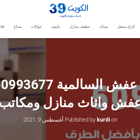
كراج متنقل
سباك
تنظيف منازل
تكييف
جوالات
صباغ
ثلا
فش واثاث منازل ومكاتب
on
kurdi
Published by
أغسطس 9, 2021