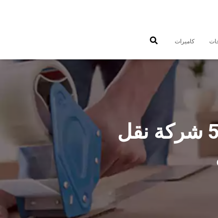
جات
كاميرات
شركات نقل عفش السالمية 50993677 شركة نقل