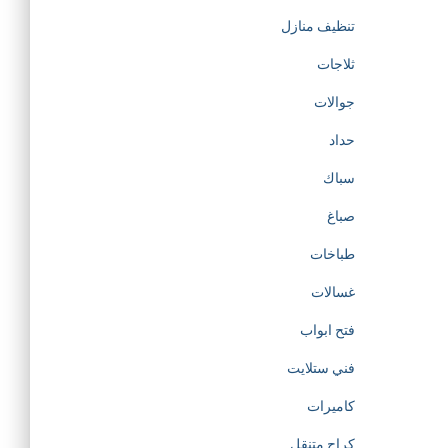
تنظيف منازل
ثلاجات
جوالات
حداد
سباك
صباغ
طباخات
غسالات
فتح ابواب
فني ستلايت
كاميرات
كراج متنقل