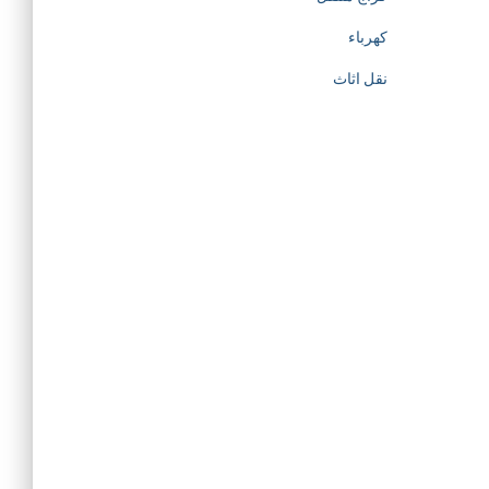
كهرباء
نقل اثاث