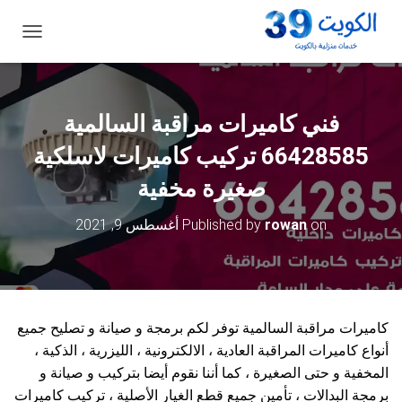
ت
ب
د
ي
ل
فني كاميرات مراقبة السالمية
ا
ل
66428585 تركيب كاميرات لاسلكية
ت
ن
صغيرة مخفية
ق
ل
on
rowan
Published by
أغسطس 9, 2021
كاميرات مراقبة السالمية توفر لكم برمجة و صيانة و تصليح جميع
أنواع كاميرات المراقبة العادية ، الالكترونية ، الليزرية ، الذكية ،
المخفية و حتى الصغيرة ، كما أننا نقوم أيضا بتركيب و صيانة و
برمجة البدالات ، تأمين جميع قطع الغيار الأصلية ، تركيب كاميرات