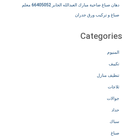
دهان صباغ ضاحية مبارك العبدالله الجابر 66405052 معلم
صباغ و تركيب ورق جدران
Categories
المنيوم
تكييف
تنظيف منازل
ثلاجات
جوالات
حداد
سباك
صباغ