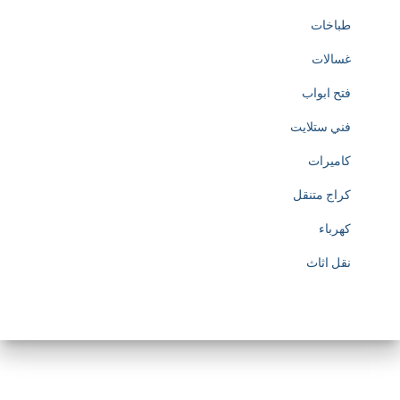
طباخات
غسالات
فتح ابواب
فني ستلايت
كاميرات
كراج متنقل
كهرباء
نقل اثاث