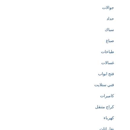
جوالات
حداد
سباك
صباغ
طباخات
غسالات
فتح ابواب
فني ستلايت
كاميرات
كراج متنقل
كهرباء
نقل اثاث