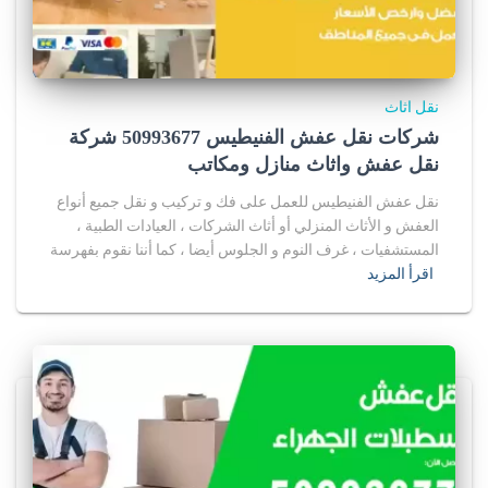
نقل اثاث
شركات نقل عفش الفنيطيس 50993677 شركة
نقل عفش واثاث منازل ومكاتب
نقل عفش الفنيطيس للعمل على فك و تركيب و نقل جميع أنواع
العفش و الأثاث المنزلي أو أثاث الشركات ، العيادات الطبية ،
المستشفيات ، غرف النوم و الجلوس أيضا ، كما أننا نقوم بفهرسة
اقرأ المزيد