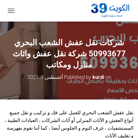
ت
ب
د
ي
ل
شركات نقل عفش الشعب البحري
ا
ل
50993677 شركة نقل عفش واثاث
ت
ن
منازل ومكاتب
ق
ل
on
kurdi
Published by
أغسطس 9, 2021
نقل عفش الشعب البحري للعمل على فك و تركيب و نقل جميع
أنواع العفش و الأثاث المنزلي أو أثاث الشركات ، العيادات الطبية ،
المستشفيات ، غرف النوم و الجلوس أيضا ، كما أننا نقوم بفهرسة
و تغليف الأثاث