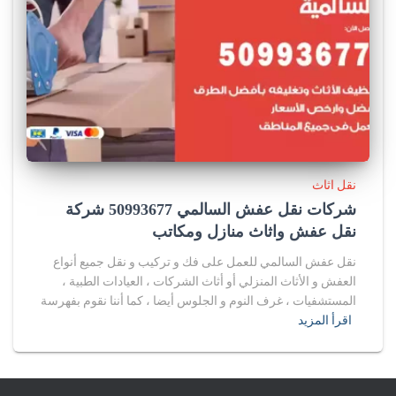
نقل اثاث
شركات نقل عفش السالمي 50993677 شركة
نقل عفش واثاث منازل ومكاتب
نقل عفش السالمي للعمل على فك و تركيب و نقل جميع أنواع
العفش و الأثاث المنزلي أو أثاث الشركات ، العيادات الطبية ،
المستشفيات ، غرف النوم و الجلوس أيضا ، كما أننا نقوم بفهرسة
اقرأ المزيد