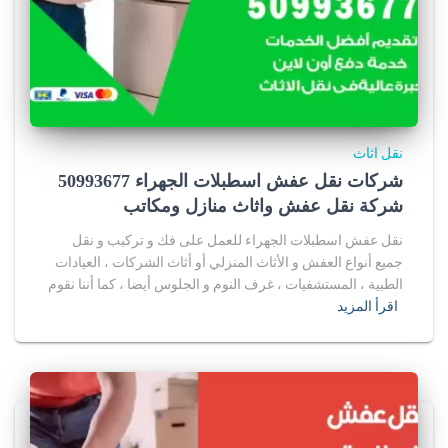
نقل اثاث
شركات نقل عفش اسطبلات الجهراء 50993677
شركة نقل عفش واثاث منازل ومكاتب
نقل عفش اسطبلات الجهراء للعمل على فك و تركيب و نقل
جميع أنواع العفش و الأثاث المنزلي أو أثاث الشركات ، العيادات
الطبية ، المستشفيات ، غرف النوم و الجلوس أيضا ، كما أننا نقوم
اقرأ المزيد