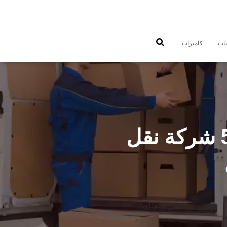
جات
كاميرات
شركات نقل عفش الرميثية 50993677 شركة نقل