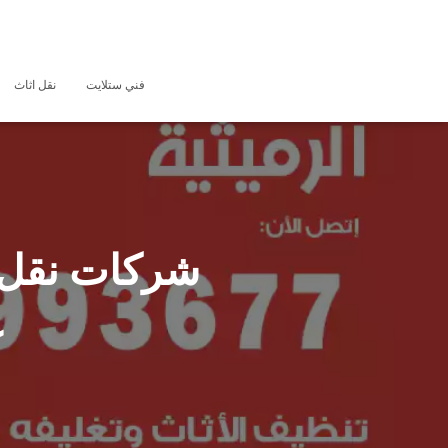
فني ستلايت
نقل اثاث
ع