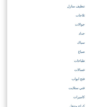
تنظيف منازل
ثلاجات
جوالات
حداد
سباك
صباغ
طباخات
غسالات
فتح ابواب
فني ستلايت
كاميرات
كراج متنقل