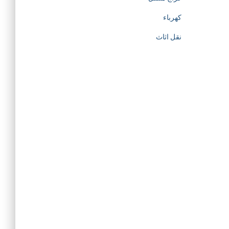
كهرباء
نقل اثاث