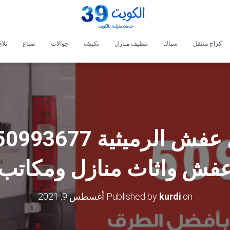
كراج متنقل
سباك
تنظيف منازل
تكييف
جوالات
صباغ
ثلا
فش واثاث منازل ومكاتب
on
kurdi
Published by
أغسطس 9, 2021