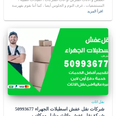
المستشفيات ، غرف النوم و الجلوس أيضا ، كما أننا نقوم بفهرسة
اقرأ المزيد
نقل اثاث
شركات نقل عفش اسطبلات الجهراء 50993677
شركة نقل عفش واثاث منازل ومكاتب