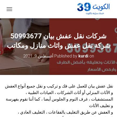
ت
ب
د
ي
ل
شركات نقل عفش بيان 50993677
ا
ل
شركة نقل عفش واثاث منازل ومكاتب
ت
ن
on
kurdi
Published by
أغسطس 9, 2021
ق
ل
نقل عفش بيان للعمل على فك و تركيب و نقل جميع أنواع العفش
و الأثاث المنزلي أو أثاث الشركات ، العيادات الطبية ،
المستشفيات ، غرف النوم و الجلوس أيضا ، كما أننا نقوم بفهرسة
و تغليف الأثاث
و العفش عن طريق التغليف بالفقاعات ، التغليف العادي ،