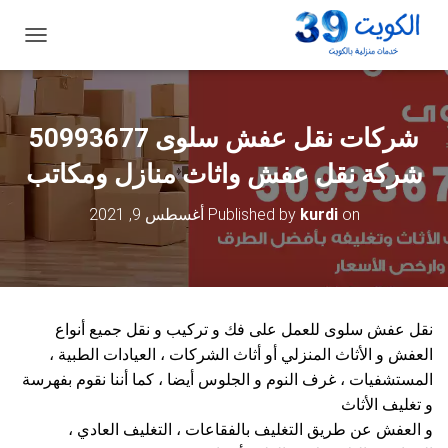
ت
ب
د
ي
ل
شركات نقل عفش سلوى 50993677
ا
ل
شركة نقل عفش واثاث منازل ومكاتب
ت
ن
on
kurdi
Published by
أغسطس 9, 2021
ق
ل
نقل عفش سلوى للعمل على فك و تركيب و نقل جميع أنواع
العفش و الأثاث المنزلي أو أثاث الشركات ، العيادات الطبية ،
المستشفيات ، غرف النوم و الجلوس أيضا ، كما أننا نقوم بفهرسة
و تغليف الأثاث
و العفش عن طريق التغليف بالفقاعات ، التغليف العادي ،