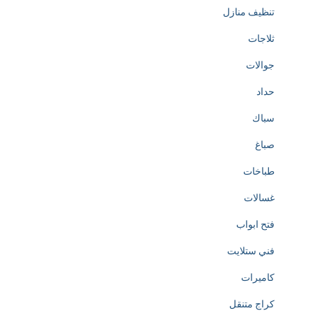
تنظيف منازل
ثلاجات
جوالات
حداد
سباك
صباغ
طباخات
غسالات
فتح ابواب
فني ستلايت
كاميرات
كراج متنقل