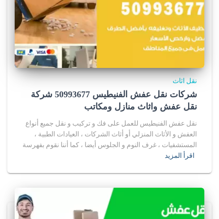
نقل اثاث
شركات نقل عفش الفنيطيس 50993677 شركة
نقل عفش واثاث منازل ومكاتب
نقل عفش الفنيطيس للعمل على فك و تركيب و نقل جميع أنواع
العفش و الأثاث المنزلي أو أثاث الشركات ، العيادات الطبية ،
المستشفيات ، غرف النوم و الجلوس أيضا ، كما أننا نقوم بفهرسة
اقرأ المزيد