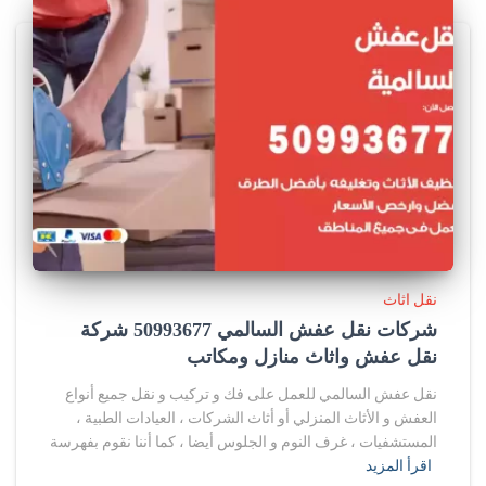
نقل اثاث
شركات نقل عفش السالمي 50993677 شركة
نقل عفش واثاث منازل ومكاتب
نقل عفش السالمي للعمل على فك و تركيب و نقل جميع أنواع
العفش و الأثاث المنزلي أو أثاث الشركات ، العيادات الطبية ،
المستشفيات ، غرف النوم و الجلوس أيضا ، كما أننا نقوم بفهرسة
اقرأ المزيد