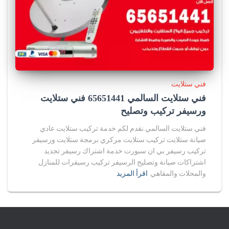
فني ستلايت
فني ستلايت السالمي 65651441 فني ستلايت
ورسيفر تركيب وتصليح
فني ستلايت السالمي نقدم لكم خدمة تركيب ستلايت عادي
صيانة ستلايت تركيب ستلايت مركزي برمجة ستلايت ورسيفر
تركيب رسيفر بي ان سبورت خدمة اشتراك رسيفر تجديد
اشتراكات صيانة وتصليح الرسيفر تركيب رسيفرات للمنازل
والمحلات والمقاهي
اقرأ المزيد