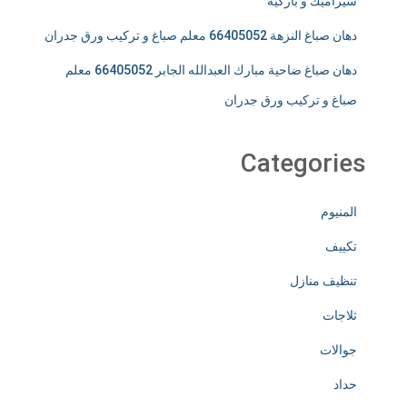
سيراميك و باركيه
دهان صباغ النزهة 66405052 معلم صباغ و تركيب ورق جدران
دهان صباغ ضاحية مبارك العبدالله الجابر 66405052 معلم
صباغ و تركيب ورق جدران
Categories
المنيوم
تكييف
تنظيف منازل
ثلاجات
جوالات
حداد