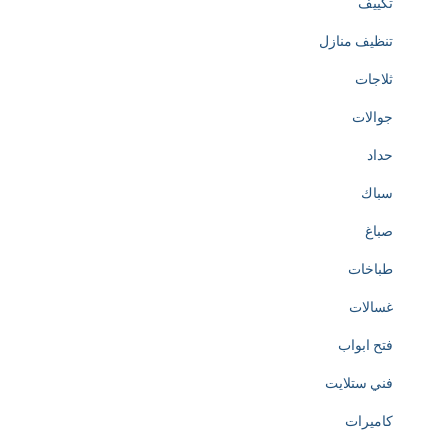
تكييف
تنظيف منازل
ثلاجات
جوالات
حداد
سباك
صباغ
طباخات
غسالات
فتح ابواب
فني ستلايت
كاميرات