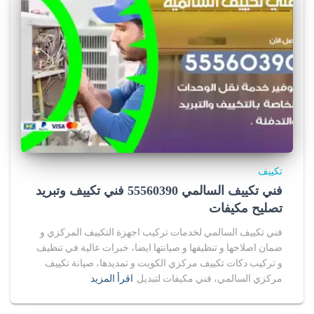
تكييف
فني تكييف السالمي 55560390 فني تكييف وتبريد
تصليح مكيفات
فني تكييف السالمي لخدمات تركيب اجهزة التكييف المركزي و
ضمان اصلاحها و تنظيفها و صيانتها ايضا، خبرات عالية في تنظيف
و تركيب دكات تكييف مركزي الكويت و تمديدها، صيانة تكييف
مركزي السالمي، فني مكيفات لتبديل
اقرأ المزيد