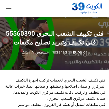
ت
ب
د
ي
ل
فني تكييف الشعب البحري 55560390
ا
ل
فني تكييف وتبريد تصليح مكيفات
ت
ن
on
kurdi
Published by
أغسطس 9, 2021
ق
ل
فني تكييف الشعب البحري لخدمات تركيب اجهزة التكييف
المركزي و ضمان اصلاحها و تنظيفها و صيانتها ايضا، خبرات عالية
في تنظيف و تركيب دكات تكييف مركزي الكويت و تمديدها،
صيانة تكييف مركزي الشعب البحري،
فني مكيفات لتبديل أو تعبئة غاز الفريون، تنظيف مواسير