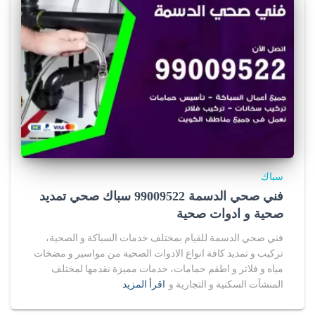
سباك
فني صحي الدسمة 99009522 سباك صحي تمديد
صحية و ادوات صحية
فني صحي الدسمة للقيام بمختلف خدمات السباكة و الصحية،
تركيب و تمديد كافة انواع الادوات الصحية من مواسير و مضخات
مياه و فلاتر و اطقم حمامات، خدمات مميزة نقدمها لمختلف
المنشآت السكنية و التجارية و
اقرأ المزيد