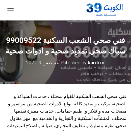
ت
ب
د
ي
ل
فني صحي الشعب السكنية 99009522
ا
ل
سباك صحي تمديد صحية و ادوات صحية
ت
ن
on
kurdi
Published by
أغسطس 9, 2021
ق
ل
فني صحي الشعب السكنية للقيام بمختلف خدمات السباكة و
الصحية، تركيب و تمديد كافة انواع الادوات الصحية من مواسير و
مضخات مياه و فلاتر و اطقم حمامات، خدمات مميزة نقدمها
لمختلف المنشآت السكنية و التجارية و الخدمية مع امهر مقاول
صحي، نقوم بتسليك و تنظيف المجاري، صيانة و اصلاح التمديدات