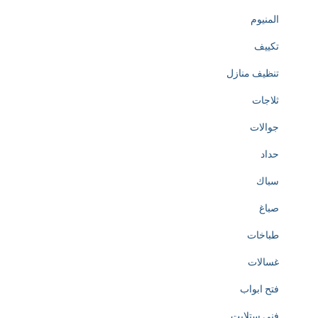
المنيوم
تكييف
تنظيف منازل
ثلاجات
جوالات
حداد
سباك
صباغ
طباخات
غسالات
فتح ابواب
فني ستلايت