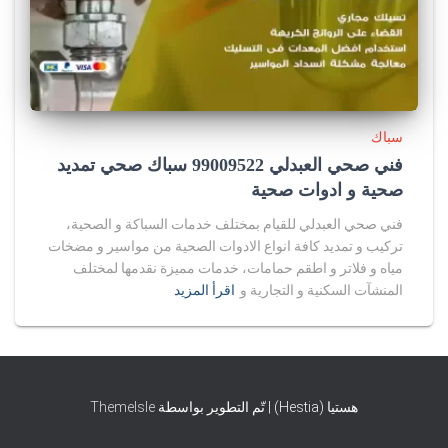
سباك
فني صحي العبدلي 99009522 سباك صحي تمديد
صحية و ادوات صحية
فني صحي العبدلي للقيام بمختلف خدمات السباكة و الصحية،
تركيب و تمديد كافة انواع الادوات الصحية من مواسير و مضخات
مياه و فلاتر و اطقم حمامات، خدمات مميزة نقدمها لمختلف
المنشآت السكنية و التجارية و
اقرأ المزيد
هستيا (Hestia) | تّم التطوير بواسطة
ThemeIsle