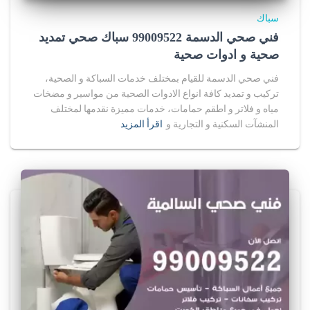
سباك
فني صحي الدسمة 99009522 سباك صحي تمديد
صحية و ادوات صحية
فني صحي الدسمة للقيام بمختلف خدمات السباكة و الصحية،
تركيب و تمديد كافة انواع الادوات الصحية من مواسير و مضخات
مياه و فلاتر و اطقم حمامات، خدمات مميزة نقدمها لمختلف
المنشآت السكنية و التجارية و
اقرأ المزيد