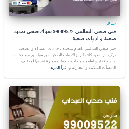
سباك
فني صحي السالمي 99009522 سباك صحي تمديد
صحية و ادوات صحية
فني صحي السالمي للقيام بمختلف خدمات السباكة و الصحية،
تركيب و تمديد كافة انواع الادوات الصحية من مواسير و مضخات
مياه و فلاتر و اطقم حمامات، خدمات مميزة نقدمها لمختلف
المنشآت السكنية و التجارية و
اقرأ المزيد