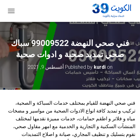
ت
ب
د
ي
ل
فني صحي النهضة 99009522 سباك
ا
ل
صحي تمديد صحية و ادوات صحية
ت
ن
on
kurdi
Published by
أغسطس 9, 2021
ق
ل
فني صحي النهضة للقيام بمختلف خدمات السباكة و الصحية،
تركيب و تمديد كافة انواع الادوات الصحية من مواسير و مضخات
مياه و فلاتر و اطقم حمامات، خدمات مميزة نقدمها لمختلف
المنشآت السكنية و التجارية و الخدمية مع امهر مقاول صحي،
نقوم بتسليك و تنظيف المجاري، صيانة و اصلاح التمديدات