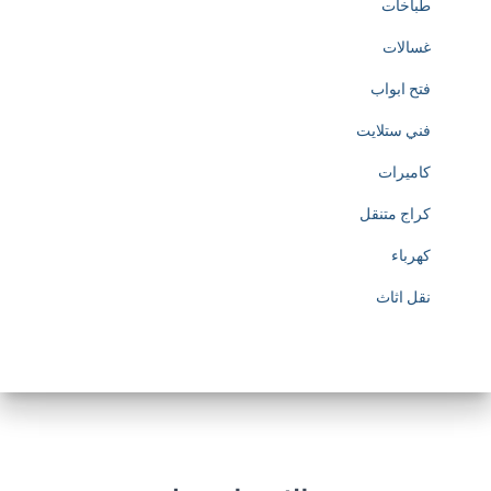
طباخات
غسالات
فتح ابواب
فني ستلايت
كاميرات
كراج متنقل
كهرباء
نقل اثاث