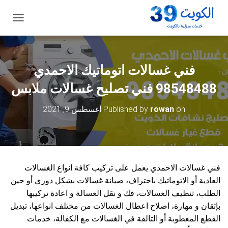
ت
ب
د
ي
ل
فني غسالات اتوماتيك الاحمدي
ا
ل
98548488 فني تصليح غسالات ملابس
ت
ن
on
rowan
Published by
أغسطس 9, 2021
ق
ل
فني غسالات الاحمدي يعمل على تركيب كافة انواع الغسالات
العادية أو الاتوماتيك باحتراف، صيانة غسالات بشكل دوري أو حين
الطلب، تنظيف الغسالات، فك و نقل الغسالة و اعادة تركيبها
بإتقان و مهارة، اصلاح اعطال الغسالات من مختلف انواعها، تبديل
القطع المعطوبة أو التالفة في الغسالات مع الكفالة، خدمات