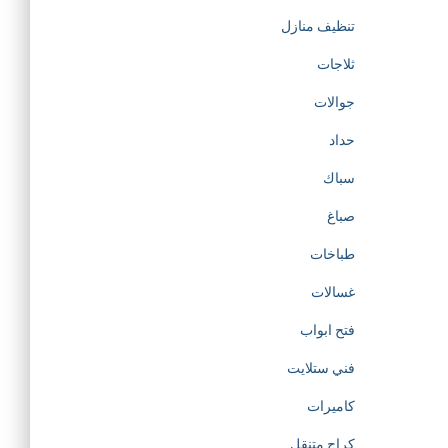
تنظيف منازل
ثلاجات
جوالات
حداد
سباك
صباغ
طباخات
غسالات
فتح ابواب
فني ستلايت
كاميرات
كراج متنقل