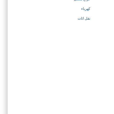
كهرباء
نقل اثاث