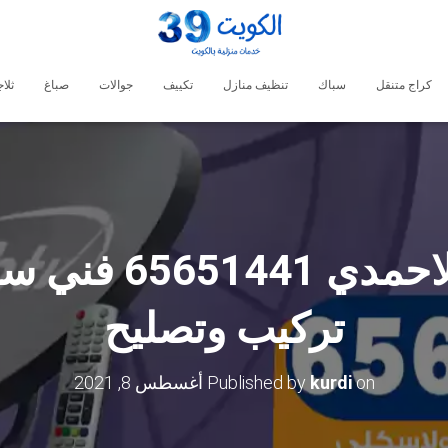
كراج متنقل
سباك
تنظيف منازل
تكييف
جوالات
صباغ
ثلا
فني ستلايت الاحم
تركيب وتصليح
on
kurdi
Published by
أغسطس 8, 2021