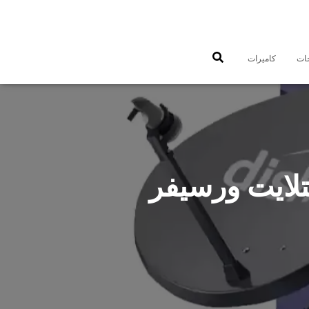
جات
كاميرات
دي 65651441 فني ستلايت ورسيفر