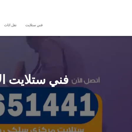
فني ستلايت
نقل اثاث