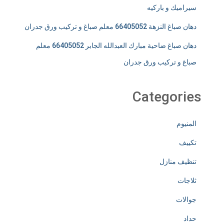
سيراميك و باركيه
دهان صباغ النزهة 66405052 معلم صباغ و تركيب ورق جدران
دهان صباغ ضاحية مبارك العبدالله الجابر 66405052 معلم
صباغ و تركيب ورق جدران
Categories
المنيوم
تكييف
تنظيف منازل
ثلاجات
جوالات
حداد