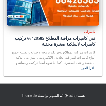
كاميرات
فني كاميرات مراقبة المطلاع 66428585 تركيب
كاميرات لاسلكية صغيرة مخفية
كاميرات مراقبة المطلاع توفر لكم برمجة و صيانة و تصليح جميع
أنواع كاميرات المراقبة العادية ، الالكترونية ، الليزرية ، الذكية ،
المخفية و حتى الصغيرة ، كما أننا نقوم أيضا بتركيب و صيانة و
اقرأ المزيد
هستيا (Hestia) | تّم التطوير بواسطة
ThemeIsle