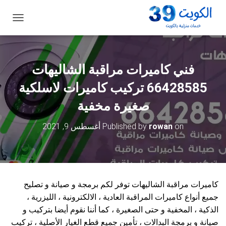
ت
ب
د
ي
ل
فني كاميرات مراقبة الشاليهات
ا
ل
66428585 تركيب كاميرات لاسلكية
ت
ن
صغيرة مخفية
ق
ل
on
rowan
Published by
أغسطس 9, 2021
كاميرات مراقبة الشاليهات توفر لكم برمجة و صيانة و تصليح
جميع أنواع كاميرات المراقبة العادية ، الالكترونية ، الليزرية ،
الذكية ، المخفية و حتى الصغيرة ، كما أننا نقوم أيضا بتركيب و
صيانة و برمجة البدالات ، تأمين جميع قطع الغيار الأصلية ، تركيب