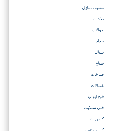
تنظيف منازل
ثلاجات
جوالات
حداد
سباك
صباغ
طباخات
غسالات
فتح ابواب
فني ستلايت
كاميرات
كراج متنقل