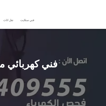
فني ستلايت
نقل اثاث