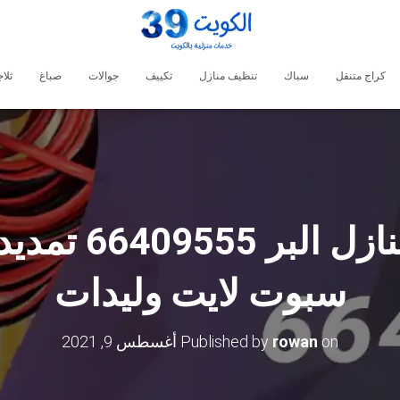
كراج متنقل
سباك
تنظيف منازل
تكييف
جوالات
صباغ
ثلا
فني كهربائي منا
سبوت لايت وليدات
on
rowan
Published by
أغسطس 9, 2021