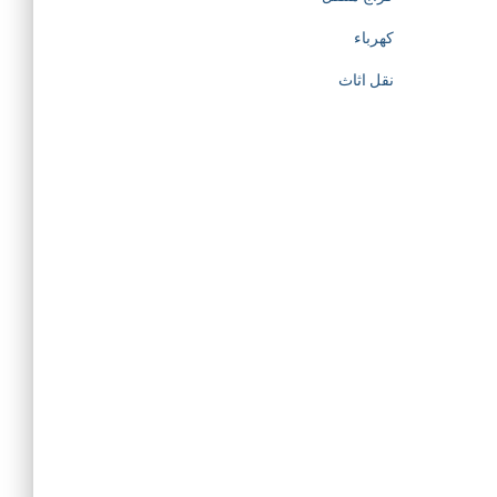
كهرباء
نقل اثاث