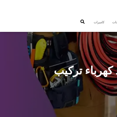
جات
كاميرات
زل البر 66409555 تمديد كهرباء تركيب