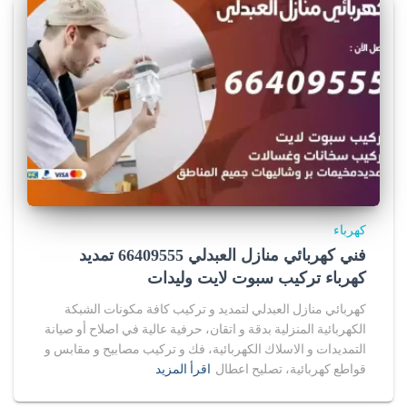
كهرباء
فني كهربائي منازل العبدلي 66409555 تمديد
كهرباء تركيب سبوت لايت وليدات
كهربائي منازل العبدلي لتمديد و تركيب كافة مكونات الشبكة
الكهربائية المنزلية بدقة و اتقان، حرفية عالية في اصلاح أو صيانة
التمديدات و الاسلاك الكهربائية، فك و تركيب مصابيح و مقابس و
قواطع كهربائية، تصليح اعطال
اقرأ المزيد