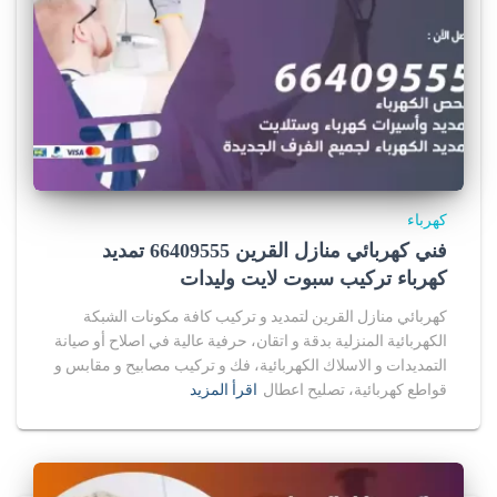
كهرباء
فني كهربائي منازل القرين 66409555 تمديد
كهرباء تركيب سبوت لايت وليدات
كهربائي منازل القرين لتمديد و تركيب كافة مكونات الشبكة
الكهربائية المنزلية بدقة و اتقان، حرفية عالية في اصلاح أو صيانة
التمديدات و الاسلاك الكهربائية، فك و تركيب مصابيح و مقابس و
قواطع كهربائية، تصليح اعطال
اقرأ المزيد