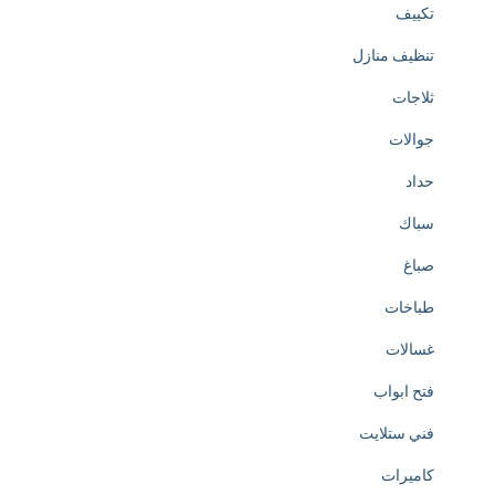
تكييف
تنظيف منازل
ثلاجات
جوالات
حداد
سباك
صباغ
طباخات
غسالات
فتح ابواب
فني ستلايت
كاميرات