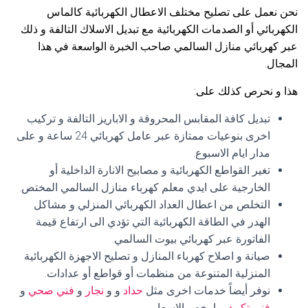
نحن نعمل على تصليح مختلف الاعطال الكهربائية كالماس
الكهربائي أو الصدمات الكهربائية مع تبديل الاسلاك التالفة و ذلك
عبر كهربائي منازل السالمي صاحب الخبرة الواسعة في هذا
المجال.
هذا و نحرص كذلك على:
تبديل كافة المقابس المحروقة و الاباريز التالفة و تركيب
اخرى بنوعيات ممتازة عبر عامل كهربائي 24 ساعة و على
مدار ايام الاسبوع.
تغير القواطع الكهربائية و مصابيح الانارة الداخلية أو
الخارجية على ايدي معلم كهرباء منازل السالمي المختص.
التخلص من اعطال العداد الكهربائي المنزلي و مشاكل
الهدر في الطاقة الكهربائية التي تؤدي الى ارتفاع قيمة
الفاتورة عبر كهربائي بيوت السالمي.
صيانة و اصلاح كهرباء المنازل و تصليح الاجهزة الكهربائية
المنزلية المتنوعة من منظمات أو قواطع أو عدادات.
نوفر أيضاً خدمات اخرى مثل
حداد
و و
نجار
و
فني صحي
و
فني تكييف
بارخص الاسعار.