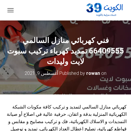
ت
ب
د
ي
ل
فني كهربائي منازل السالمي
ا
ل
66409555 تمديد كهرباء تركيب سبوت
ت
ن
لايت وليدات
ق
ل
on
rowan
Published by
أغسطس 9, 2021
كهربائي منازل السالمي لتمديد و تركيب كافة مكونات الشبكة
الكهربائية المنزلية بدقة و اتقان، حرفية عالية في اصلاح أو صيانة
التمديدات و الاسلاك الكهربائية، فك و تركيب مصابيح و مقابس و
قواطع كهربائية، تصليح اعطال العداد الكهربائي، تمديد و توصيل