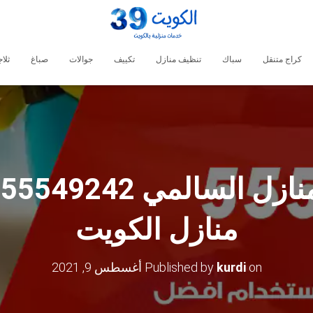
كراج متنقل
سباك
تنظيف منازل
تكييف
جوالات
صباغ
ثلا
ش
منازل الكويت
on
kurdi
Published by
أغسطس 9, 2021