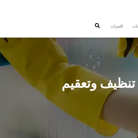
جات
كاميرات
ركة تنظيف منازل السالمي 55549242 تنظيف وتعقيم