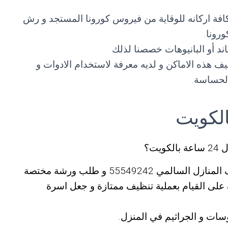
 و تعقيم كافة اركانه للوقاية من فيروس كورونا المستجد و رش
رونا.
ند أو البانيوهات خصصنا لذلك
 هذه الاماكن و لديه معرفة لاستخدام الادوات و
الحساسة.
ت؟
اذاً فما عليك سوى التواصل مع شركات تنظيف المنازل السالمي 55549242 و طلب ورشة مختصة
 على القيام بعملية تنظيف ممتازة و جعل اسرة
سات و الجراثيم في المنزل.