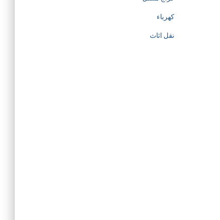
كهرباء
نقل اثاث