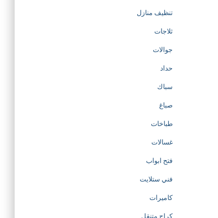
تنظيف منازل
ثلاجات
جوالات
حداد
سباك
صباغ
طباخات
غسالات
فتح ابواب
فني ستلايت
كاميرات
كراج متنقل