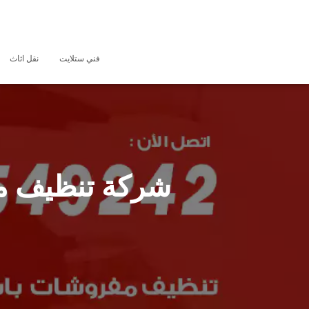
فني ستلايت
نقل اثاث