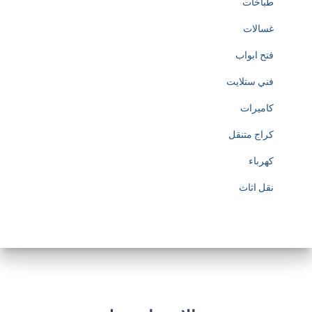
طباخات
غسالات
فتح ابواب
فني ستلايت
كاميرات
كراج متنقل
كهرباء
نقل اثاث