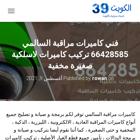
ت
ب
د
ي
ل
فني كاميرات مراقبة السالمي
ا
ل
66428585 تركيب كاميرات لاسلكية
ت
ن
صغيرة مخفية
ق
ل
on
rowan
Published by
أغسطس 9, 2021
كاميرات مراقبة السالمي توفر لكم برمجة و صيانة و تصليح جميع
أنواع كاميرات المراقبة العادية ، الالكترونية ، الليزرية ، الذكية ،
المخفية و حتى الصغيرة ، كما أننا نقوم أيضا بتركيب و صيانة و
برمجة البدالات ، تأمين جميع قطع الغيار الأصلية ، تركيب كاميرات