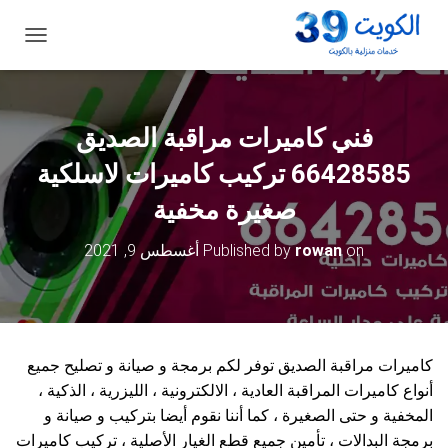
ت
ب
د
ي
ل
فني كاميرات مراقبة الصديق
ا
ل
66428585 تركيب كاميرات لاسلكية
ت
ن
صغيرة مخفية
ق
ل
on
rowan
Published by
أغسطس 9, 2021
كاميرات مراقبة الصديق توفر لكم برمجة و صيانة و تصليح جميع
أنواع كاميرات المراقبة العادية ، الالكترونية ، الليزرية ، الذكية ،
المخفية و حتى الصغيرة ، كما أننا نقوم أيضا بتركيب و صيانة و
برمجة البدالات ، تأمين جميع قطع الغيار الأصلية ، تركيب كاميرات