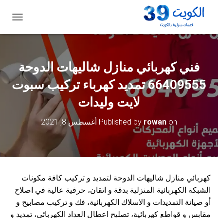
ت
ب
د
ي
ل
فني كهربائي منازل شاليهات الدوحة
ا
ل
66409555 تمديد كهرباء تركيب سبوت
ت
ن
لايت وليدات
ق
ل
on
rowan
Published by
أغسطس 8, 2021
كهربائي منازل شاليهات الدوحة لتمديد و تركيب كافة مكونات
الشبكة الكهربائية المنزلية بدقة و اتقان، حرفية عالية في اصلاح
أو صيانة التمديدات و الاسلاك الكهربائية، فك و تركيب مصابيح و
مقابس و قواطع كهربائية، تصليح اعطال العداد الكهربائي، تمديد و