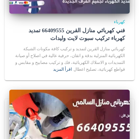
كهرباء
فني كهربائي منازل القرين 66409555 تمديد
كهرباء تركيب سبوت لايت وليدات
كهربائي منازل القرين لتمديد و تركيب كافة مكونات الشبكة
الكهربائية المنزلية بدقة و اتقان، حرفية عالية في اصلاح أو صيانة
التمديدات و الاسلاك الكهربائية، فك و تركيب مصابيح و مقابس و
قواطع كهربائية، تصليح اعطال
اقرأ المزيد