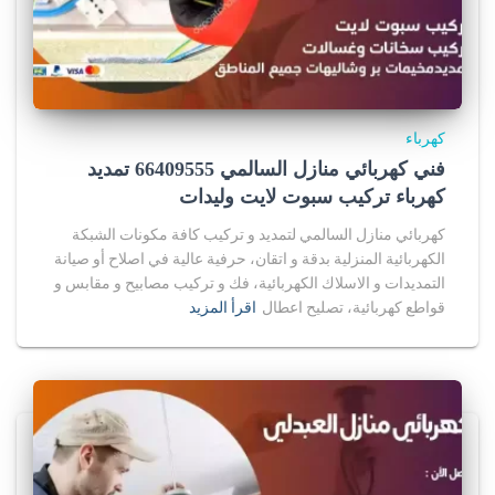
كهرباء
فني كهربائي منازل السالمي 66409555 تمديد
كهرباء تركيب سبوت لايت وليدات
كهربائي منازل السالمي لتمديد و تركيب كافة مكونات الشبكة
الكهربائية المنزلية بدقة و اتقان، حرفية عالية في اصلاح أو صيانة
التمديدات و الاسلاك الكهربائية، فك و تركيب مصابيح و مقابس و
قواطع كهربائية، تصليح اعطال
اقرأ المزيد