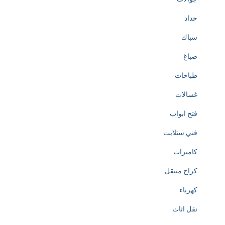
حداد
سباك
صباغ
طباخات
غسالات
فتح ابواب
فني ستلايت
كاميرات
كراج متنقل
كهرباء
نقل اثاث