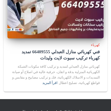
كهرباء
فني كهربائي منازل العبدلي 66409555 تمديد
كهرباء تركيب سبوت لايت وليدات
كهربائي منازل العبدلي لتمديد و تركيب كافة مكونات الشبكة
الكهربائية المنزلية بدقة و اتقان، حرفية عالية في اصلاح أو صيانة
التمديدات و الاسلاك الكهربائية، فك و تركيب مصابيح و مقابس و
قواطع كهربائية، تصليح اعطال
اقرأ المزيد