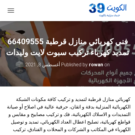
ت
ب
د
ي
ل
فني كهربائي منازل قرطبة 66409555
ا
ل
تمديد كهرباء تركيب سبوت لايت وليدات
ت
ن
on
rowan
Published by
أغسطس 8, 2021
ق
ل
كهربائي منازل قرطبة لتمديد و تركيب كافة مكونات الشبكة
الكهربائية المنزلية بدقة و اتقان، حرفية عالية في اصلاح أو صيانة
التمديدات و الاسلاك الكهربائية، فك و تركيب مصابيح و مقابس و
قواطع كهربائية، تصليح اعطال العداد الكهربائي، تمديد و توصيل
الكهرباء في المكاتب و الشركات و المحلات و الفنادق، تركيب