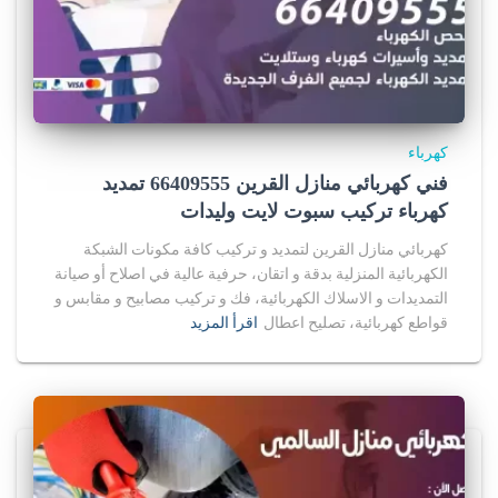
كهرباء
فني كهربائي منازل القرين 66409555 تمديد
كهرباء تركيب سبوت لايت وليدات
كهربائي منازل القرين لتمديد و تركيب كافة مكونات الشبكة
الكهربائية المنزلية بدقة و اتقان، حرفية عالية في اصلاح أو صيانة
التمديدات و الاسلاك الكهربائية، فك و تركيب مصابيح و مقابس و
قواطع كهربائية، تصليح اعطال
اقرأ المزيد