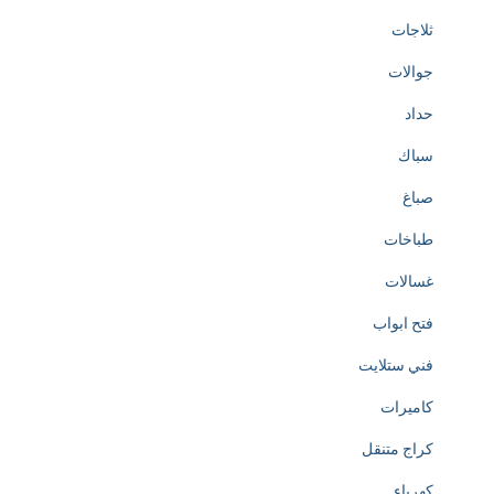
ثلاجات
جوالات
حداد
سباك
صباغ
طباخات
غسالات
فتح ابواب
فني ستلايت
كاميرات
كراج متنقل
كهرباء