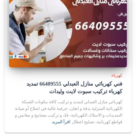
كهرباء
فني كهربائي منازل العبدلي 66409555 تمديد
كهرباء تركيب سبوت لايت وليدات
كهربائي منازل العبدلي لتمديد و تركيب كافة مكونات الشبكة
الكهربائية المنزلية بدقة و اتقان، حرفية عالية في اصلاح أو صيانة
التمديدات و الاسلاك الكهربائية، فك و تركيب مصابيح و مقابس و
قواطع كهربائية، تصليح اعطال
اقرأ المزيد