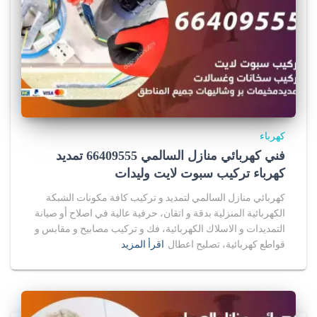
كهرباء
فني كهربائي منازل السالمي 66409555 تمديد
كهرباء تركيب سبوت لايت وليدات
كهربائي منازل السالمي لتمديد و تركيب كافة مكونات الشبكة
الكهربائية المنزلية بدقة و اتقان، حرفية عالية في اصلاح أو صيانة
التمديدات و الاسلاك الكهربائية، فك و تركيب مصابيح و مقابس و
قواطع كهربائية، تصليح اعطال
اقرأ المزيد